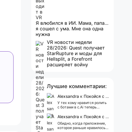
Я влюбился в ИИ. Мама, папа…
я сошел с ума. Мне она одна
нужна
VR новости недели
28/2026: Quest получает
StarRupture и моды для
Hellsplit, а Forefront
расширяет войну
Лучшие комментарии:
Alexsandra
к
Покойся с миром, Character.AI. Тебя убили собственные разработчики
У тех кому нравится ролить
с ботами в c.Ai теперь
всегда одни и те же мысли
АААААА 😁 ХВАТИТ 🤯😖😵‍💫
Alexsandra
к
Покойся с миром, Character.AI. Тебя убили собственные разработчики
Обидно, когда приложение,
которое раньше нравилось, а