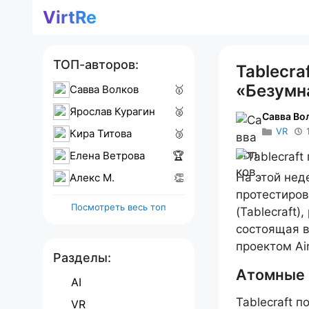
Перейти
VirtRe
к
содержимому
ТОП-авторов:
Tablecra
«Безумн
Савва Волков
🥇
Ярослав Курагин
🥈
Савва Во
VR
Кира Титова
🥉
Елена Ветрова
🏆
На этой нед
Алекс M.
👏
протестиров
Посмотреть весь топ
(Tablecraft)
состоящая в
проектом Ai
Разделы:
Атомные 
AI
Tablecraft 
VR