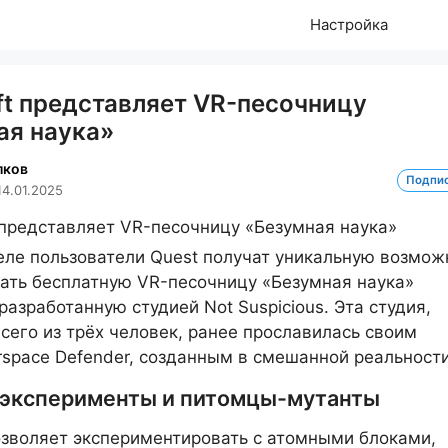
Настройка
ft представляет VR-песочницу
ая наука»
лков
Подпи
14.01.2025
еле пользователи Quest получат уникальную возмож
ать бесплатную VR-песочницу «Безумная наука»
, разработанную студией Not Suspicious. Эта студия,
сего из трёх человек, ранее прославилась своим
rspace Defender, созданным в смешанной реальности
эксперименты и питомцы-мутанты
позволяет экспериментировать с атомными блоками,