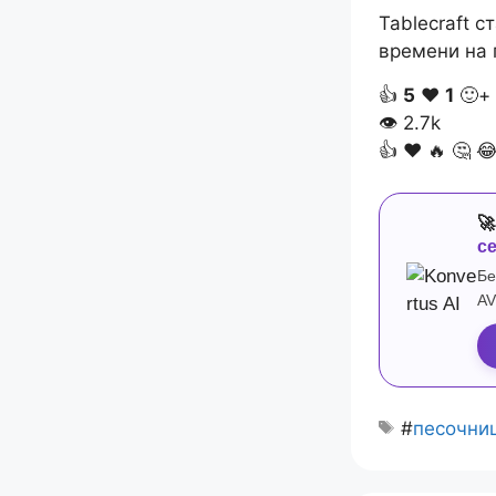
Tablecraft 
времени на
👍
5
❤️
1
🙂+
👁
2.7k
👍
❤️
🔥
🤔


с
Бе
AV
#
песочни