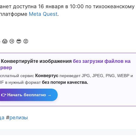
станет доступна 16 января в 10:00 по тихоокеанскому
 платформе
Meta Quest
.

😱
😢
😎
😡
 Конвертируйте изображения
без загрузки файлов на
ервер
сплатный сервис
Конвертус
переведет JPG, JPEG, PNG, WEBP и
IF в нужный формат
без потери качества.
👉 Начать бесплатно →
ца
#
релизы