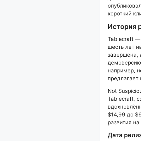
опубликовал
короткий кл
История р
Tablecraft 
шесть лет н
завершена, 
демоверсию.
например, н
предлагает
Not Suspici
Tablecraft, 
вдохновлённ
$14,99 до $
развития на
Дата релиз