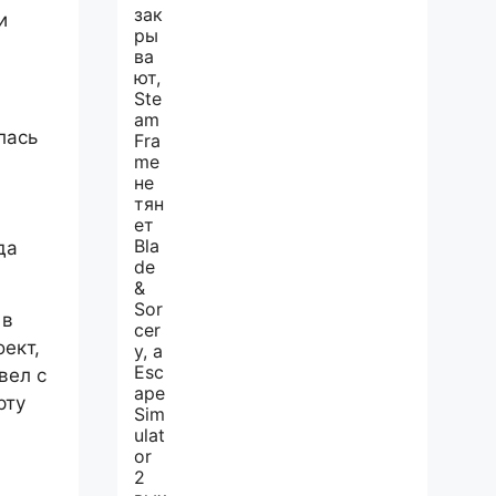
и
лась
да
 в
оект,
вел с
рту