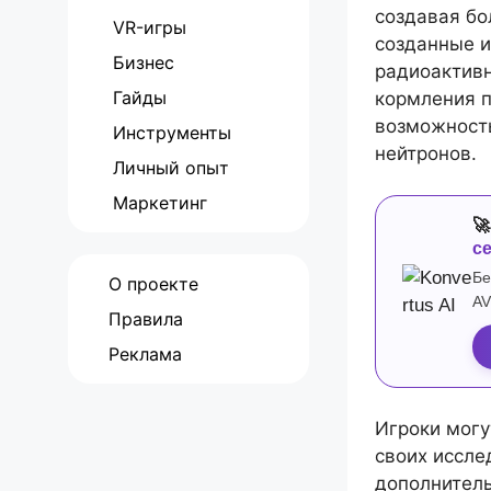
создавая бо
VR-игры
созданные и
Бизнес
радиоактивн
Гайды
кормления п
возможность
Инструменты
нейтронов.
Личный опыт
Маркетинг

с
Бе
О проекте
AV
Правила
Реклама
Игроки могу
своих иссле
дополнитель