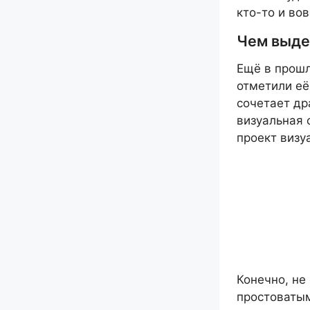
кто-то и во
Чем выде
Ещё в прошл
отметили её
сочетает др
визуальная 
проект визу
Конечно, не
простоватым