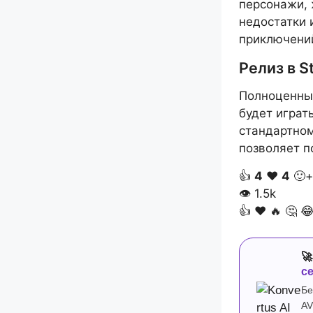
персонажи, 
недостатки 
приключений
Релиз в S
Полноценный
будет играт
стандартном
позволяет п
👍
4
❤️
4
🙂+
👁
1.5k
👍
❤️
🔥
🤔


с
Бе
AV