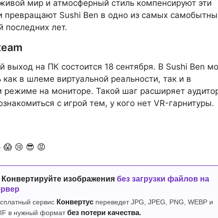
живой мир и атмосферный стиль компенсируют эти
и превращают Sushi Ben в одно из самых самобытны
 последних лет.
team
 выход на ПК состоится 18 сентября. В Sushi Ben м
ь как в шлеме виртуальной реальности, так и в
 режиме на мониторе. Такой шаг расширяет аудито
ознакомиться с игрой тем, у кого нет VR-гарнитуры.

😱
😢
😎
😡
 Конвертируйте изображения
без загрузки файлов на
ервер
сплатный сервис
Конвертус
переведет JPG, JPEG, PNG, WEBP и
IF в нужный формат
без потери качества.