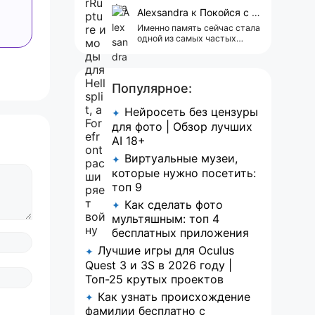
сейчас всплывает одна
реклама 😢
Alexsandra
к
Покойся с миром, Character.AI. Тебя убили собственные разработчики
Именно память сейчас стала
одной из самых частых
претензий к Character.AI.
Очень хочется верить, что её
всё-таки улучшат, потому
что…
Популярное:
Нейросеть без цензуры
✦
для фото | Обзор лучших
AI 18+
Виртуальные музеи,
✦
которые нужно посетить:
топ 9
Как сделать фото
✦
мультяшным: топ 4
бесплатных приложения
Лучшие игры для Oculus
✦
Quest 3 и 3S в 2026 году |
Топ-25 крутых проектов
Как узнать происхождение
✦
фамилии бесплатно с