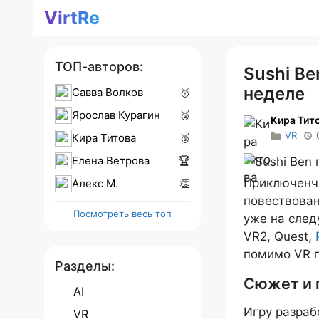
Перейти
VirtRe
к
содержимому
ТОП-авторов:
Sushi Be
неделе
Савва Волков
🥇
Ярослав Курагин
🥈
Кира Тит
VR
Кира Титова
🥉
Елена Ветрова
🏆
Приключенче
Алекс M.
👏
повествован
Посмотреть весь топ
уже на сле
VR2, Quest,
помимо VR п
Разделы:
Сюжет и 
AI
Игру разраб
VR