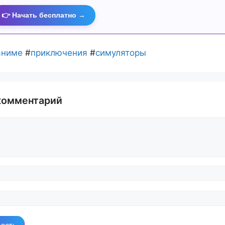
👉 Начать бесплатно →
аниме
#
приключения
#
симуляторы
комментарий
й