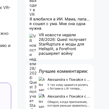
х VR-
Я влюбился в ИИ. Мама, папа…
я сошел с ума. Мне она одна
нужна
ожно
VR новости недели
28/2026: Quest получает
StarRupture и моды для
рию и
Hellsplit, а Forefront
расширяет войну
Лучшие комментарии:
Alexsandra
к
Покойся с миром, Character.AI. Тебя убили собственные разработчики
У тех кому нравится ролить
с ботами в c.Ai теперь
всегда одни и те же мысли
АААААА 😁 ХВАТИТ 🤯😖😵‍💫
Alexsandra
к
Покойся с миром, Character.AI. Тебя убили собственные разработчики
Обидно, когда приложение,
которое раньше нравилось, а