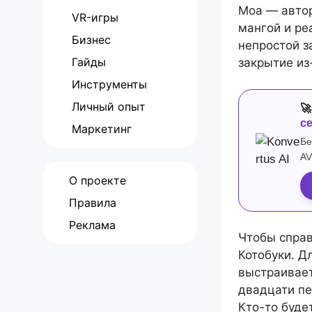
Моа — автор
VR-игры
мангой и ре
Бизнес
непростой з
Гайды
закрытие из
Инструменты
Личный опыт

с
Маркетинг
Бе
AV
О проекте
Правила
Реклама
Чтобы справ
Котобуки. Д
выстраивает
двадцати пе
Кто-то буде