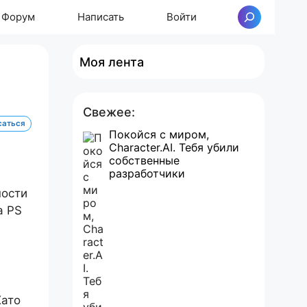
Форум
Написать
Войти
Поиск
Моя лента
Свежее:
саться
Покойся с миром,
Character.AI. Тебя убили
собственные
разработчики
ности
а PS
Хато