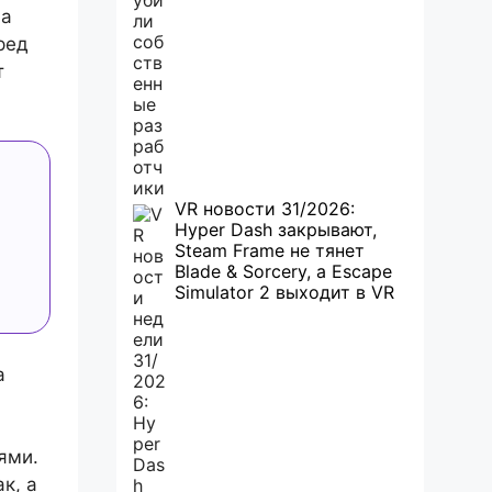
на
ред
т
VR новости 31/2026:
Hyper Dash закрывают,
Steam Frame не тянет
Blade & Sorcery, а Escape
Simulator 2 выходит в VR
а
ями.
к, а