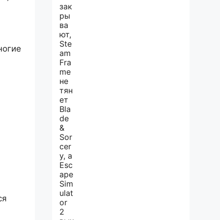
ногие
ся