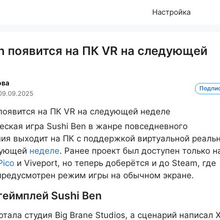
Настройка
n появится на ПК VR на следующей
ова
Подпи
09.09.2025
ская игра Sushi Ben в жанре повседневного
ия выходит на ПК с поддержкой виртуальной реаль
дующей
неделе
. Ранее проект был доступен только н
Pico
и Viveport, но теперь доберётся и до Steam, где
редусмотрен режим игры на обычном экране.
геймплей Sushi Ben
отала студия Big Brane Studios, а сценарий написал 