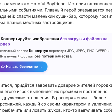
 знаменитого Hatoful Boyfriend. История вдохновле
альными событиями. Главный герой оказывается пе
адачей: спасти маленький суши-бар, которому грози
-за планов местных застройщиков.
 Конвертируйте изображения
без загрузки файлов на
ервер
сплатный сервис
Конвертус
переведет JPG, JPEG, PNG, WEBP и
IF в нужный формат
без потери качества.
👉 Начать бесплатно →
иться, придётся завоевать доверие жителей городк
ля этого игрок выполняет их просьбы и постепенно
 дружеские отношения. В распоряжении — более
рсонажей, каждый со своим характером и увлечени
т рыбачить или ловить жуков, кто-то выгуливать соба