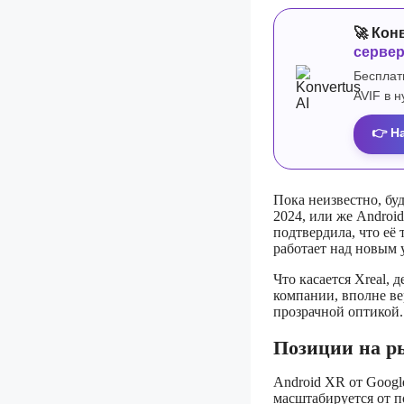
🚀 Кон
серве
Бесплат
AVIF в 
👉 Н
Пока неизвестно, бу
2024, или же Androi
подтвердила, что её
работает над новым 
Что касается Xreal,
компании, вполне ве
прозрачной оптикой.
Позиции на р
Android XR от Googl
масштабируется от 