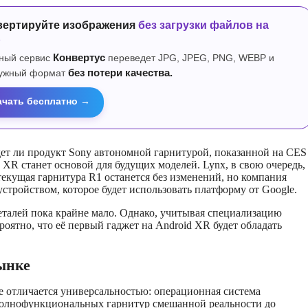
вертируйте изображения
без загрузки файлов на
р
ный сервис
Конвертус
переведет JPG, JPEG, PNG, WEBP и
нужный формат
без потери качества.
ачать бесплатно →
дет ли продукт Sony автономной гарнитурой, показанной на CES
d XR станет основой для будущих моделей. Lynx, в свою очередь,
 текущая гарнитура R1 останется без изменений, но компания
устройством, которое будет использовать платформу от Google.
 деталей пока крайне мало. Однако, учитывая специализацию
роятно, что её первый гаджет на Android XR будет обладать
ынке
e отличается универсальностью: операционная система
полнофункциональных гарнитур смешанной реальности до