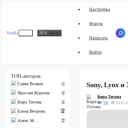
Перейти
Настройка
к
содержимому
Форум
Меню
VirtRe
Поиск
Меню
Написать
Войти
ТОП-авторов:
Sony, Lynx и
Савва Волков
🥇
Ярослав Курагин
🥈
Кира Титова
Кира Титова
🥉
VR
12.12.
🏆
Елена Ветрова
Алекс M.
👏