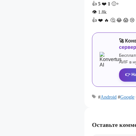
👍
5
❤️
1
🙂+
👁
1.8k
👍
❤️
🔥
🤔
😂
😱
😢
🚀 Кон
серве
Бесплат
AVIF в 
👉 Н
#
Android
#
Google
Оставьте комм