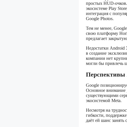
простых HUD-очков.
экосистеме Play Sto
интеграция с популя
Google Photos.
Тем не менее, Googl
свою платформу Hor
предлагает закрытую
Недостатки Android 
в создание эксклюзив
компании нет крупн
могли бы привлечь 
Перспективы 
Google позиционируе
Основное внимание у
существующими серв
экосистемой Meta.
Несмотря на труднос
гибкости, поддержк
даёт ей шанс занять