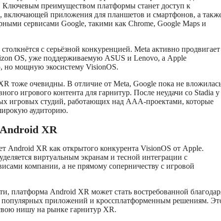
 Ключевым преимуществом платформы станет доступ к
re, включающей приложения для планшетов и смартфонов, а такж
рными сервисами Google, такими как Chrome, Google Maps и
e столкнётся с серьёзной конкуренцией. Meta активно продвигает
izon OS, уже поддерживаемую ASUS и Lenovo, а Apple
, но мощную экосистему VisionOS.
XR тоже очевидны. В отличие от Meta, Google пока не вложилас
ного игрового контента для гарнитур. После неудачи со Stadia у
ых игровых студий, работающих над AAA-проектами, которые
широкую аудиторию.
Android XR
т Android XR как открытого конкурента VisionOS от Apple.
деляется виртуальным экранам и тесной интеграции с
исами компании, а не прямому соперничеству с игровой
ти, платформа Android XR может стать востребованной благодар
е популярных приложений и кроссплатформенным решениям. Эт
 свою нишу на рынке гарнитур XR.