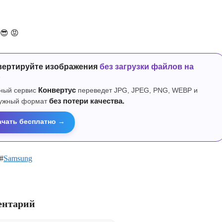
😎
😡
вертируйте изображения
без загрузки файлов на
р
ный сервис
Конвертус
переведет JPG, JPEG, PNG, WEBP и
нужный формат
без потери качества.
ачать бесплатно →
#
Samsung
ентарий