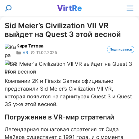
Перейти
VirtRe
Поиск
к
Ме
содержимому
Sid Meier’s Civilization VII VR
выйдет на Quest 3 этой весной
Кира Титова
Подписаться
VR
11.02.2025
Компании 2K и Firaxis Games официально
представили Sid Meier’s Civilization VII VR,
которая появится на гарнитурах Quest 3 и Quest
3S уже этой весной.
Погружение в VR-мир стратегий
Легендарная пошаговая стратегия от Сида
Мейера существует с 1991 года, и с момента