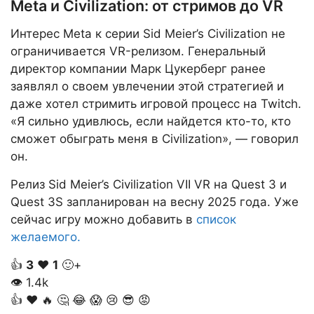
Meta и Civilization: от стримов до VR
Интерес Meta к серии Sid Meier’s Civilization не
ограничивается VR-релизом. Генеральный
директор компании Марк Цукерберг ранее
заявлял о своем увлечении этой стратегией и
даже хотел стримить игровой процесс на Twitch.
«Я сильно удивлюсь, если найдется кто-то, кто
сможет обыграть меня в Civilization», — говорил
он.
Релиз Sid Meier’s Civilization VII VR на Quest 3 и
Quest 3S запланирован на весну 2025 года. Уже
сейчас игру можно добавить в
список
желаемого.
👍
3
❤️
1
🙂+
👁
1.4k
👍
❤️
🔥
🤔
😂
😱
😢
😎
😡