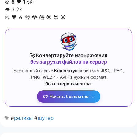
👍
5
❤️
1
🙂+
👁
3.2k
👍
❤️
🔥
🤔
😂
😱
😢
😎
😡
🚀 Конвертируйте изображения
без загрузки файлов на сервер
Бесплатный сервис
Конвертус
переведет JPG, JPEG,
PNG, WEBP и AVIF в нужный формат
без потери качества.
👉 Начать бесплатно →
#
релизы
#
шутер