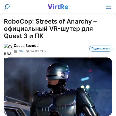
Перейти
VirtRe
Поиск
к
Ме
содержимому
RoboCop: Streets of Anarchy –
официальный VR-шутер для
Quest 3 и ПК
Савва Волков
Подписаться
VR
14.03.2025