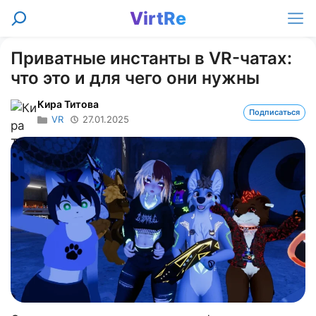
Перейти
VirtRe
Поиск
к
Ме
содержимому
Приватные инстанты в VR-чатах:
что это и для чего они нужны
Кира Титова
Подписаться
VR
27.01.2025