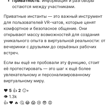
Приватность
: информация и разговоры
остаются между участниками.
Приватные инстанты — это важный инструмент
для пользователей VR-чатов, которые ценят
комфортное и безопасное общение. Они
открывают массу возможностей для создания
уникального опыта в виртуальной реальности: от
вечеринки с друзьями до серьёзных рабочих
встреч.
Если вы ещё не пробовали эту функцию, стоит
её протестировать — это шаг к ещё более
увлекательному и персонализированному
виртуальному миру.
❤️
5
👍
2
🙂+
👁
1.3k
👍
❤️
🔥
🤔
😂
😱
😢
😎
😡