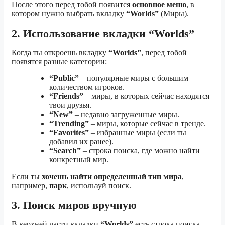
После этого перед тобой появится
основное меню
, в
котором нужно выбрать вкладку
“Worlds”
(Миры).
2. Использование вкладки “Worlds”
Когда ты откроешь вкладку
“Worlds”
, перед тобой
появятся разные категории:
“Public”
– популярные миры с большим
количеством игроков.
“Friends”
– миры, в которых сейчас находятся
твои друзья.
“New”
– недавно загруженные миры.
“Trending”
– миры, которые сейчас в тренде.
“Favorites”
– избранные миры (если ты
добавил их ранее).
“Search”
– строка поиска, где можно найти
конкретный мир.
Если ты
хочешь найти определенный тип мира
,
например,
парк
, используй поиск.
3. Поиск миров вручную
В верхней части вкладки
“Worlds”
есть строка поиска.