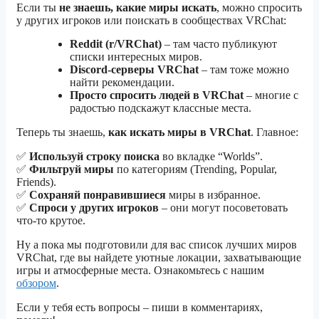
Если ты
не знаешь, какие миры искать
, можно спросить
у других игроков или поискать в сообществах VRChat:
Reddit (r/VRChat)
– там часто публикуют
списки интересных миров.
Discord-серверы VRChat
– там тоже можно
найти рекомендации.
Просто спросить людей в VRChat
– многие с
радостью подскажут классные места.
Теперь ты знаешь,
как искать миры в VRChat
. Главное:
✅
Используй строку поиска
во вкладке “Worlds”.
✅
Фильтруй миры
по категориям (Trending, Popular,
Friends).
✅
Сохраняй понравившиеся
миры в избранное.
✅
Спроси у других игроков
– они могут посоветовать
что-то крутое.
Ну а пока мы подготовили для вас список лучших миров
VRChat, где вы найдете уютные локации, захватывающие
игры и атмосферные места. Ознакомьтесь с нашим
обзором
.
Если у тебя есть вопросы – пиши в комментариях,