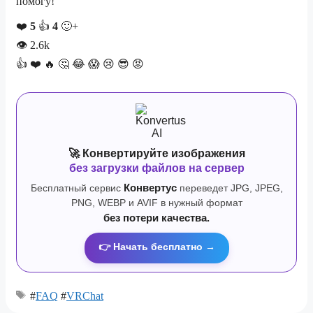
помогу!
❤️
5
👍
4
🙂+
👁
2.6k
👍
❤️
🔥
🤔
😂
😱
😢
😎
😡
🚀 Конвертируйте изображения
без загрузки файлов на сервер
Бесплатный сервис
Конвертус
переведет JPG, JPEG,
PNG, WEBP и AVIF в нужный формат
без потери качества.
👉 Начать бесплатно →
#
FAQ
#
VRChat