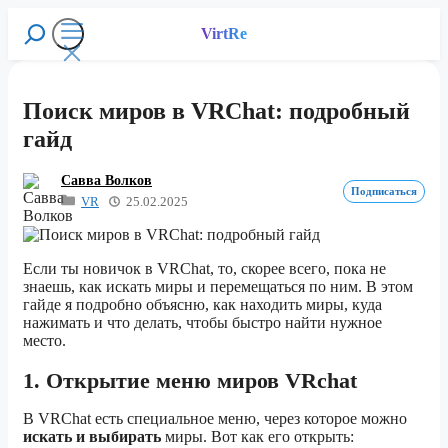
Перейти
к
VirtRe
Поиск
содержимому
Меню
Поиск миров в VRChat: подробный
гайд
Савва Волков
Подписаться
VR
25.02.2025
Если ты новичок в VRChat, то, скорее всего, пока не
знаешь, как искать миры и перемещаться по ним. В этом
гайде я подробно объясню, как находить миры, куда
нажимать и что делать, чтобы быстро найти нужное
место.
1. Открытие меню миров VRchat
В VRChat есть специальное меню, через которое можно
искать и выбирать
миры. Вот как его открыть: