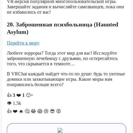
VR-версия популярной многопользовательской игры.
Завершайте задания и вычисляйте самозванцев, пока они
не избавились от вас!
20. Заброшенная психбольница (Haunted
Asylum)
Перейти к миру
Любите хорроры? Тогда этот мир для вас! Исследуйте
заброшенную лечебницу с друзьями, но остерегайтесь
того, что скрывается в темноте…
В VRChat каждый найдет что-то по душе: будь то уютные
домики или захватывающие игры. Какие миры вам
понравились больше всего?
👍
3
❤️
1
🙂+
👁
1.5k
👍
❤️
🔥
🤔
😂
😱
😢
😎
😡