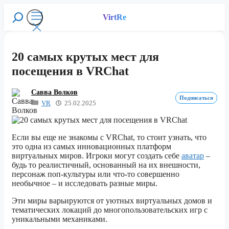
Перейти
к
VirtRe
Поиск
содержимому
Меню
20 самых крутых мест для
посещения в VRChat
Савва Волков
Подписаться
VR
25.02.2025
Если вы еще не знакомы с VRChat, то стоит узнать, что
это одна из самых инновационных платформ
виртуальных миров. Игроки могут создать себе
аватар
–
будь то реалистичный, основанный на их внешности,
персонаж поп-культуры или что-то совершенно
необычное – и исследовать разные миры.
Эти миры варьируются от уютных виртуальных домов и
тематических локаций до многопользовательских игр с
уникальными механиками.