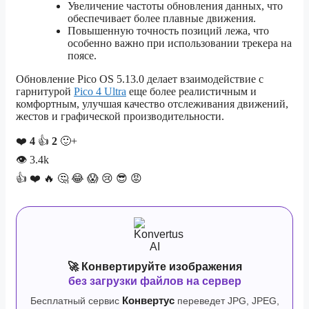
Увеличение частоты обновления данных, что
обеспечивает более плавные движения.
Повышенную точность позиций лежа, что
особенно важно при использовании трекера на
поясе.
Обновление Pico OS 5.13.0 делает взаимодействие с
гарнитурой
Pico 4 Ultra
еще более реалистичным и
комфортным, улучшая качество отслеживания движений,
жестов и графической производительности.
❤️
4
👍
2
🙂+
👁
3.4k
👍
❤️
🔥
🤔
😂
😱
😢
😎
😡
🚀 Конвертируйте изображения
без загрузки файлов на сервер
Бесплатный сервис
Конвертус
переведет JPG, JPEG,