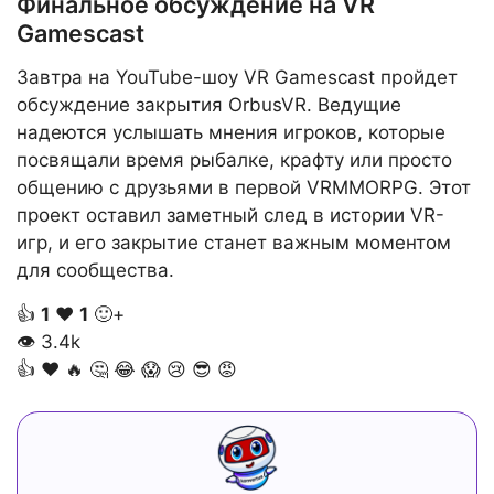
Финальное обсуждение на VR
Gamescast
Завтра на YouTube-шоу VR Gamescast пройдет
обсуждение закрытия OrbusVR. Ведущие
надеются услышать мнения игроков, которые
посвящали время рыбалке, крафту или просто
общению с друзьями в первой VRMMORPG. Этот
проект оставил заметный след в истории VR-
игр, и его закрытие станет важным моментом
для сообщества.
👍
1
❤️
1
🙂+
👁
3.4k
👍
❤️
🔥
🤔
😂
😱
😢
😎
😡