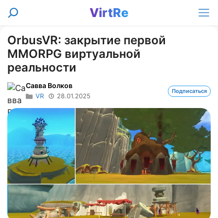
Перейти
VirtRe
Поиск
к
Ме
содержимому
OrbusVR: закрытие первой
MMORPG виртуальной
реальности
Савва Волков
Подписаться
VR
28.01.2025