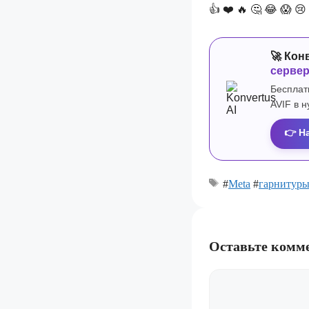
👍
❤️
🔥
🤔
😂
😱
😢
🚀 Кон
серве
Бесплат
AVIF в 
👉 Н
#
Meta
#
гарнитур
Оставьте комм
Комментарий