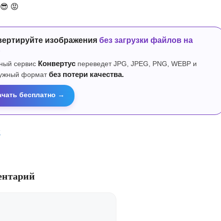
😎
😡
вертируйте изображения
без загрузки файлов на
р
ный сервис
Конвертус
переведет JPG, JPEG, PNG, WEBP и
нужный формат
без потери качества.
ачать бесплатно →
ы
ентарий