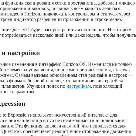
на функция сканирования сетки пространства, добавлен микшер
-приложений и вызовов, появилась возможность делиться
и видео в Horizon, подключать контроллеры и стилусы через
встроен индикатор разрешений приложений в строке меню.
ление Quest v71 будет распространяться постепенно. Некоторым
 потребоваться несколько дней или даже недель, чтобы получить
 и настройки
льные изменения в интерфейс Horizon OS. Изменился не только
 и элементы управления, но и сами цветовые схемы, включая
ежимы. Самым важным обновлением стал редизайн настроек —
ны в формате боковой панели, что напоминает интерфейсы
я планшетов. Улучшен поиск по
настройкам
, позволяющий
ужные параметры.
xpression
 to Expression использует искусственный интеллект для
са в анимацию лица и губ без необходимости использования
вания. Эта функция, аналогичная той, что используется для
 Quest Pro, обеспечивает реалистичное отображение движений