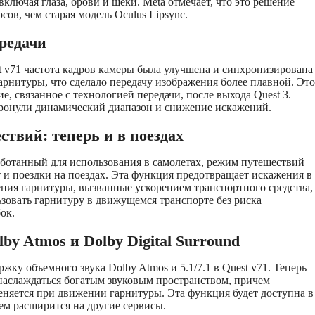
включая глаза, брови и щеки. Meta отмечает, что это решение
сов, чем старая модель Oculus Lipsync.
редачи
 v71 частота кадров камеры была улучшена и синхронизирована
гарнитуры, что сделало передачу изображения более плавной. Это
е, связанное с технологией передачи, после выхода Quest 3.
тронули динамический диапазон и снижение искажений.
твий: теперь и в поездах
ботанный для использования в самолетах, режим путешествий
 и поездки на поездах. Эта функция предотвращает искажения в
ния гарнитуры, вызванные ускорением транспортного средства,
ьзовать гарнитуру в движущемся транспорте без риска
ок.
by Atmos и Dolby Digital Surround
жку объемного звука Dolby Atmos и 5.1/7.1 в Quest v71. Теперь
наслаждаться богатым звуковым пространством, причем
еняется при движении гарнитуры. Эта функция будет доступна в
нем расширится на другие сервисы.