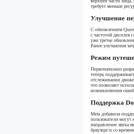
верхней части лица, 
требует меньше ресур
Улучшение пе
С обновлением Quest
с частотой дисплея 
уже третье обновлени
Ранее улучшения за
Режим путешес
Первоначально разра
теперь поддерживает
отслеживании движе
что позволяет испол
возникновения ошиб
Поддержка Dol
Meta добавила поддер
пользователи могут 
направление звука м
браузере и со време