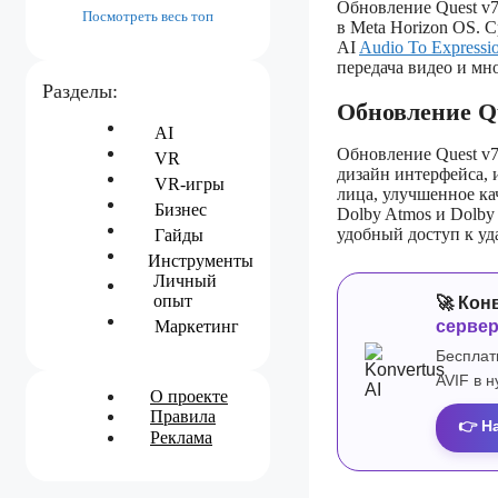
Обновление Quest v7
Посмотреть весь топ
в Meta Horizon OS.
AI
Audio To Expressi
передача видео и мно
Разделы:
Обновление Q
AI
Обновление Quest v
VR
дизайн интерфейса,
VR-игры
лица, улучшенное ка
Бизнес
Dolby Atmos и Dolby 
удобный доступ к уд
Гайды
Инструменты
Личный
опыт
🚀 Кон
серве
Маркетинг
Бесплат
AVIF в 
О проекте
Правила
👉 Н
Реклама