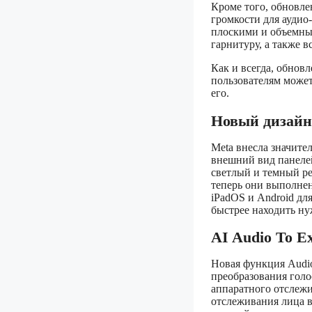
Кроме того, обновле
громкости для аудио
плоскими и объемным
гарнитуру, а также 
Как и всегда, обнов
пользователям может
его.
Новый дизайн
Meta внесла значите
внешний вид панелей
светлый и темный р
теперь они выполне
iPadOS и Android дл
быстрее находить н
AI Audio To E
Новая функция Audio
преобразования голо
аппаратного отслежи
отслеживания лица в