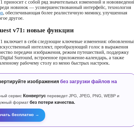
1 приносит с собой ряд значительных изменений и нововведени
 Среди новинок — усовершенствованный интерфейс, технология
on
, обеспечивающая более реалистичную мимику, улучшенная
гое другое.
uest v71: новые функции
71 включает в себя следующие ключевые изменения: обновленны
 искусственный интеллект, преобразующий голос в выражения
чество передачи изображения, режим путешествий, поддержку
Digital Surround, встроенное приложение-календарь, а также
аленному рабочему столу из меню быстрых настроек.
вертируйте изображения
без загрузки файлов на
р
ный сервис
Конвертус
переведет JPG, JPEG, PNG, WEBP и
нужный формат
без потери качества.
ачать бесплатно →