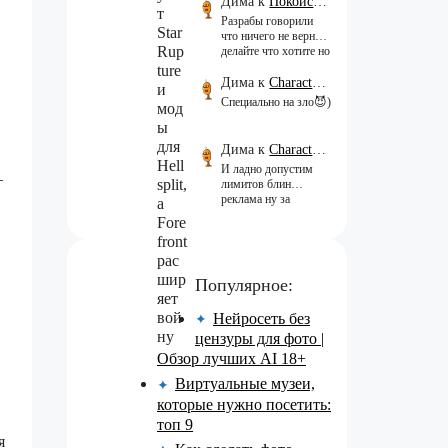
Дима
к
Покойся с миром, Character.AI. Тебя убили собственные разработчики
Разрабы говорили
что ничего не вернут,
делайте что хотите но
нет
Дима
к
Character.AI стал ужасным. И, похоже, уже не может остановиться
Специально на зло😈)
Дима
к
Character.AI стал ужасным. И, похоже, уже не может остановиться
И ладно допустим
—
лимитов блин
реклама ну за
каждый шаг плати
хочешь сделать
хочешь вообще что
ты сделать плати
каждый…
Популярное:
Нейросеть без
✦
цензуры для фото |
Обзор лучших AI 18+
Виртуальные музеи,
✦
которые нужно посетить:
топ 9
я