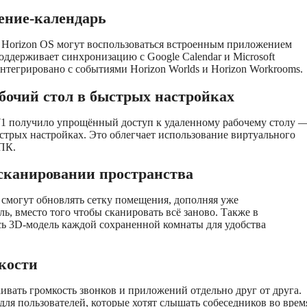
ение-календарь
 Horizon OS могут воспользоваться встроенным приложением
поддерживает синхронизацию с Google Calendar и Microsoft
интегрировано с событиями Horizon Worlds и Horizon Workrooms.
бочий стол в быстрых настройках
71 получило упрощённый доступ к удаленному рабочему столу 
стрых настройках. Это облегчает использование виртуального
 ПК.
сканировании пространства
 смогут обновлять сетку помещения, дополняя уже
, вместо того чтобы сканировать всё заново. Также в
ь 3D-модель каждой сохраненной комнаты для удобства
кости
ивать громкость звонков и приложений отдельно друг от друга.
для пользователей, которые хотят слышать собеседников во врем