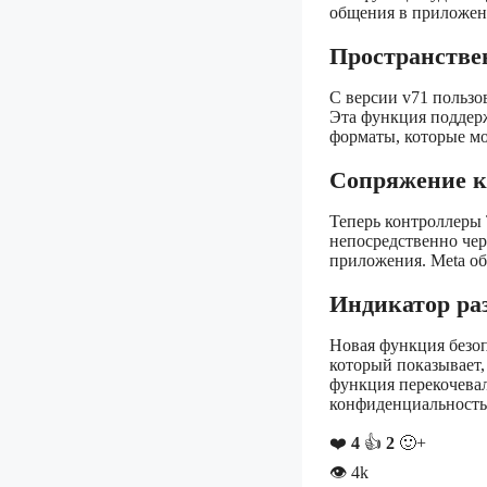
общения в приложени
Пространстве
С версии v71 пользо
Эта функция поддерж
форматы, которые м
Сопряжение к
Теперь контроллеры 
непосредственно чер
приложения. Meta об
Индикатор ра
Новая функция безоп
который показывает,
функция перекочевал
конфиденциальность
❤️
4
👍
2
🙂+
👁
4k