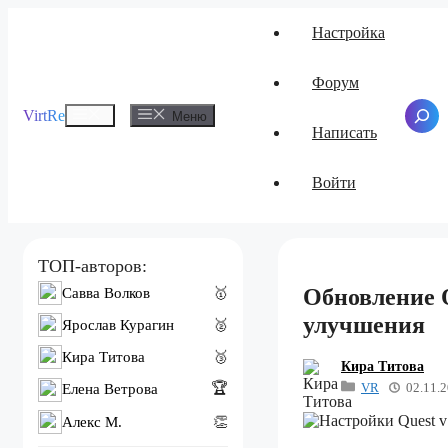
Перейти
Настройка
к
содержимому
Форум
Меню
VirtRe
Поиск
Меню
Написать
Войти
ТОП-авторов:
Обновление Q
Савва Волков
🥇
улучшения
Ярослав Курагин
🥈
Кира Титова
🥉
Кира Титова
VR
02.11.
🏆
Елена Ветрова
Алекс M.
👏