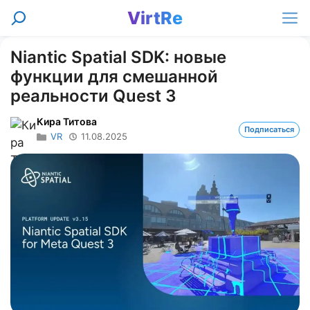
Перейти
VirtRe
Поиск
к
Ме
содержимому
Niantic Spatial SDK: новые
функции для смешанной
реальности Quest 3
Кира Титова
Подписаться
VR
11.08.2025