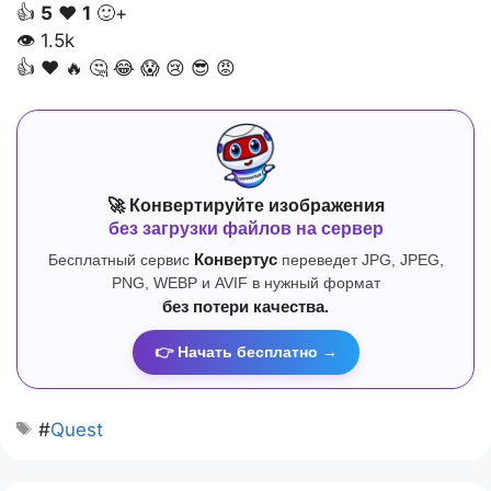
👍
5
❤️
1
🙂+
👁
1.5k
👍
❤️
🔥
🤔
😂
😱
😢
😎
😡
🚀 Конвертируйте изображения
без загрузки файлов на сервер
Бесплатный сервис
Конвертус
переведет JPG, JPEG,
PNG, WEBP и AVIF в нужный формат
без потери качества.
👉 Начать бесплатно →
#
Quest