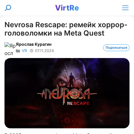
Перейти
VirtRe
Поиск
к
Ме
содержимому
Nevrosa Rescape: ремейк хоррор-
головоломки на Meta Quest
Ярослав Курагин
Подписаться
VR
07.11.2024