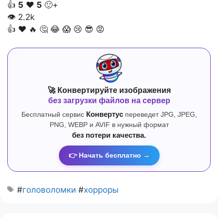
👍
5
❤️
5
🙂+
👁
2.2k
👍
❤️
🔥
🤔
😂
😱
😢
😎
😡
🚀 Конвертируйте изображения
без загрузки файлов на сервер
Бесплатный сервис
Конвертус
переведет JPG, JPEG,
PNG, WEBP и AVIF в нужный формат
без потери качества.
👉 Начать бесплатно →
#
головоломки
#
хорроры