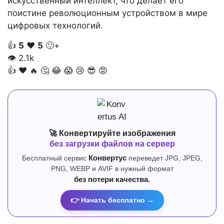
искусственный интеллект, что делает его
поистине революционным устройством в мире
цифровых технологий.
👍
5
❤️
5
🙂+
👁
2.1k
👍
❤️
🔥
🤔
😂
😱
😢
😎
😡
🚀 Конвертируйте изображения
без загрузки файлов на сервер
Бесплатный сервис
Конвертус
переведет JPG, JPEG,
PNG, WEBP и AVIF в нужный формат
без потери качества.
👉 Начать бесплатно →