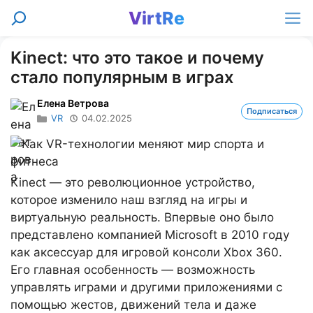
Перейти
VirtRe
Поиск
к
Ме
содержимому
Kinect: что это такое и почему
стало популярным в играх
Елена Ветрова
Подписаться
VR
04.02.2025
Kinect — это революционное устройство,
которое изменило наш взгляд на игры и
виртуальную реальность. Впервые оно было
представлено компанией Microsoft в 2010 году
как аксессуар для игровой консоли Xbox 360.
Его главная особенность — возможность
управлять играми и другими приложениями с
помощью жестов, движений тела и даже