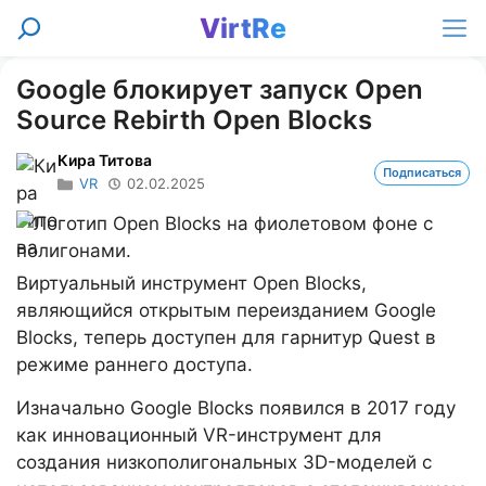
Перейти
VirtRe
Поиск
к
Ме
содержимому
Google блокирует запуск Open
Source Rebirth Open Blocks
Кира Титова
Подписаться
VR
02.02.2025
Виртуальный инструмент Open Blocks,
являющийся открытым переизданием Google
Blocks, теперь доступен для гарнитур Quest в
режиме раннего доступа.
Изначально Google Blocks появился в 2017 году
как инновационный VR-инструмент для
создания низкополигональных 3D-моделей с