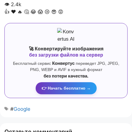
👁
2.4k
👍
❤️
🔥
🤔
😂
😱
😢
😎
😡
🚀 Конвертируйте изображения
без загрузки файлов на сервер
Бесплатный сервис
Конвертус
переведет JPG, JPEG,
PNG, WEBP и AVIF в нужный формат
без потери качества.
👉 Начать бесплатно →
#
Google
Оставьте комментарий