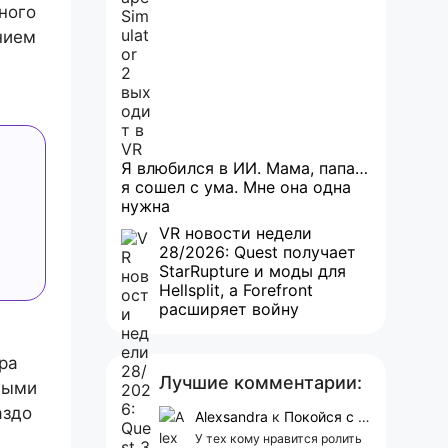
ного
нием
Я влюбился в ИИ. Мама, папа…
я сошел с ума. Мне она одна
нужна
VR новости недели
28/2026: Quest получает
StarRupture и моды для
Hellsplit, а Forefront
расширяет войну
ра
Лучшие комментарии:
вными
аздо
Alexsandra
к
Покойся с миром, Character.AI. Тебя убили собственные разработчики
У тех кому нравится ролить