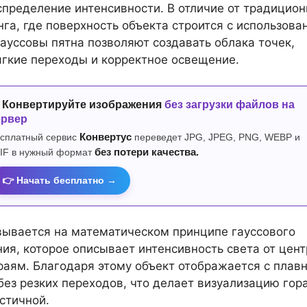
спределение интенсивности. В отличие от традицион
га, где поверхность объекта строится с использова
гауссовы пятна позволяют создавать облака точек,
гкие переходы и корректное освещение.
 Конвертируйте изображения
без загрузки файлов на
ервер
сплатный сервис
Конвертус
переведет JPG, JPEG, PNG, WEBP и
IF в нужный формат
без потери качества.
👉 Начать бесплатно →
ывается на математическом принципе гауссового
ия, которое описывает интенсивность света от цент
краям. Благодаря этому объект отображается с пла
без резких переходов, что делает визуализацию гор
стичной.