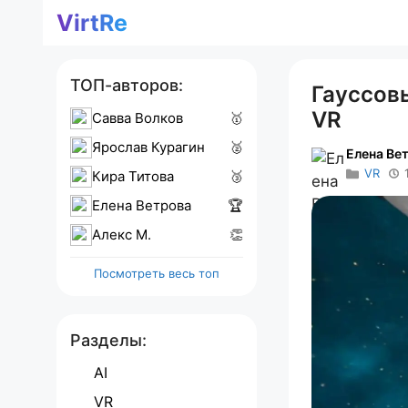
Перейти
VirtRe
к
содержимому
ТОП-авторов:
Гауссов
VR
Савва Волков
🥇
Ярослав Курагин
🥈
Елена Ве
VR
Кира Титова
🥉
Елена Ветрова
🏆
Алекс M.
👏
Посмотреть весь топ
Разделы:
AI
VR