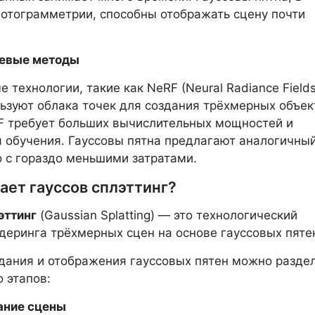
фотограмметрии, способны отображать сцену почти
евые методы
 технологии, такие как NeRF (Neural Radiance Fields
ьзуют облака точек для создания трёхмерных объек
F требует больших вычислительных мощностей и
 обучения. Гауссовы пятна предлагают аналогичны
но с гораздо меньшими затратами.
ает гауссов сплэттинг?
эттинг
(Gaussian Splatting) — это технологический
деринга трёхмерных сцен на основе гауссовых пяте
дания и отображения гауссовых пятен можно разде
о этапов:
ание сцены