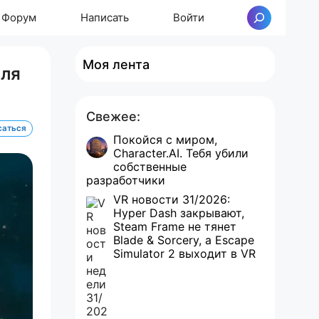
Форум
Написать
Войти
Поиск
Моя лента
для
Свежее:
саться
Покойся с миром,
Character.AI. Тебя убили
собственные
разработчики
VR новости 31/2026:
Hyper Dash закрывают,
Steam Frame не тянет
Blade & Sorcery, а Escape
Simulator 2 выходит в VR