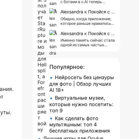
с ботами в c.Ai теперь
всегда одни и те же мысли
АААААА 😁 ХВАТИТ 🤯😖😵‍💫
Alexsandra
к
Покойся с миром, Character.AI. Тебя убили собственные разработчики
Обидно, когда приложение,
которое раньше нравилось, а
сейчас всплывает одна
реклама 😢
Alexsandra
к
Покойся с миром, Character.AI. Тебя убили собственные разработчики
Именно память сейчас стала
одной из самых частых
претензий к Character.AI.
Очень хочется верить, что её
всё-таки улучшат, потому
что…
Популярное:
Нейросеть без цензуры
✦
для фото | Обзор лучших
ания.
AI 18+
ют
Виртуальные музеи,
✦
которые нужно посетить:
топ 9
уты.
Как сделать фото
✦
мультяшным: топ 4
бесплатных приложения
Лучшие игры для Oculus
✦