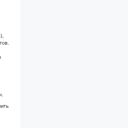
),
тов.
й
н.
лить