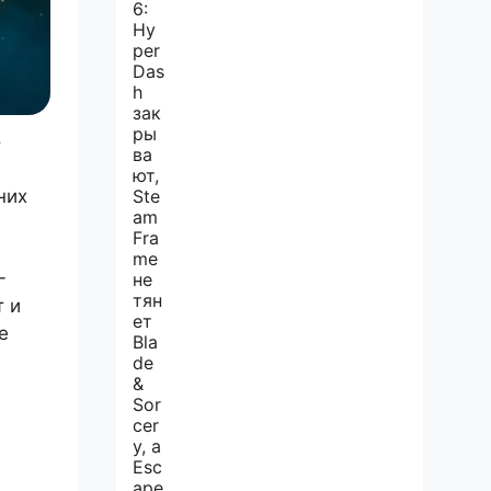
о
них
-
т и
е