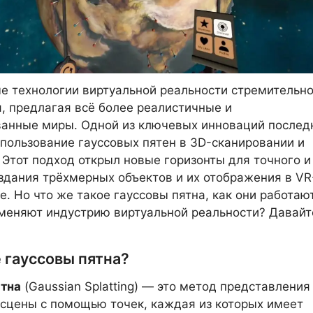
 технологии виртуальной реальности стремительн
, предлагая всё более реалистичные и
ванные миры. Одной из ключевых инноваций послед
спользование гауссовых пятен в 3D-сканировании и
 Этот подход открыл новые горизонты для точного и
здания трёхмерных объектов и их отображения в VR
е. Но что же такое гауссовы пятна, как они работаю
меняют индустрию виртуальной реальности? Давайт
 гауссовы пятна?
ятна
(Gaussian Splatting) — это метод представления
сцены с помощью точек, каждая из которых имеет