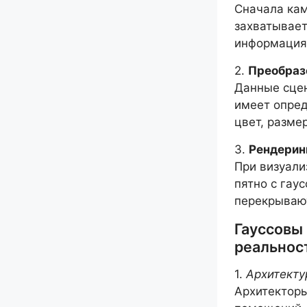
Сначала ка
захватывает
информация 
2.
Преобраз
Данные сцен
имеет опред
цвет, разме
3.
Рендерин
При визуали
пятно с гау
перекрывают
Гауссовы 
реальнос
1.
Архитекту
Архитекторы