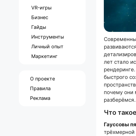
VR-игры
Бизнес
Гайды
Инструменты
Современные
Личный опыт
развиваются
детализиро
Маркетинг
лет стало и
рендеринге.
быстрого со
О проекте
пространств
Правила
почему они 
Реклама
разберёмся.
Что такое
Гауссовы п
трёхмерной 