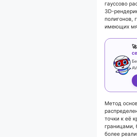
гауссово ра
3D-рендерин
полигонов, 
имеющих мя

с
Бе
AV
Метод основ
распределен
точки к её 
границами, 
более реали