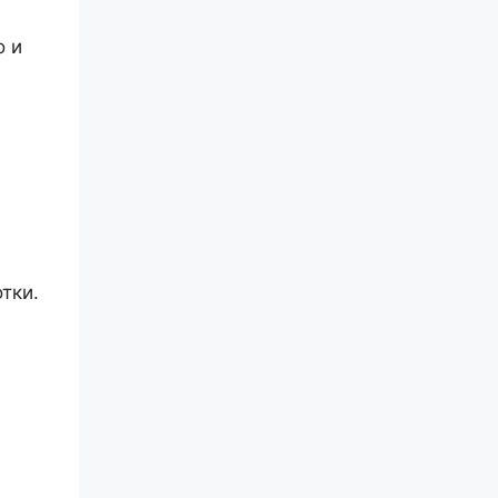
о и
тки.