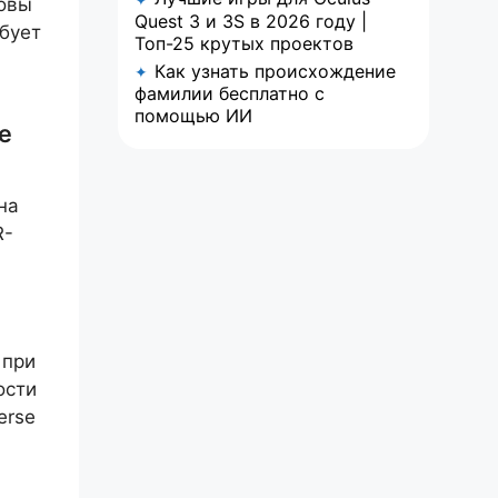
совы
Quest 3 и 3S в 2026 году |
ебует
Топ-25 крутых проектов
Как узнать происхождение
✦
фамилии бесплатно с
помощью ИИ
e
на
R-
 при
ости
erse