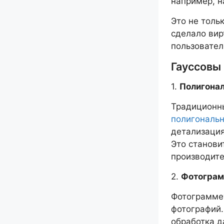
например, н
Это не толь
сделало вир
пользовател
Гауссовы
1.
Полигона
Традиционн
полигональн
детализация
Это станови
производите
2.
Фотограм
Фотограммет
фотографий.
обработка д