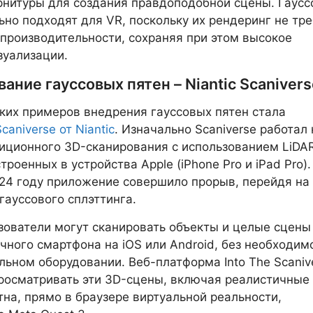
рнитуры для создания правдоподобной сцены. Гаус
ьно подходят для VR, поскольку их рендеринг не тр
производительности, сохраняя при этом высокое
зуализации.
ание гауссовых пятен – Niantic Scanivers
ких примеров внедрения гауссовых пятен стала
Scaniverse от Niantic
. Изначально Scaniverse работал 
иционного 3D-сканирования с использованием LiDA
троенных в устройства Apple (iPhone Pro и iPad Pro).
24 году приложение совершило прорыв, перейдя на
гауссового сплэттинга.
зователи могут сканировать объекты и целые сцены
ного смартфона на iOS или Android, без необходим
льном оборудовании. Веб-платформа Into The Scaniv
росматривать эти 3D-сцены, включая реалистичные
тна, прямо в браузере виртуальной реальности,