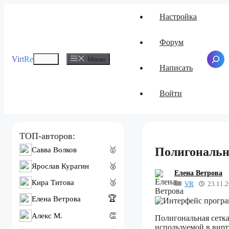
Перейти
Настройка
к
содержимому
Форум
Меню
VirtRe
Поиск
Меню
Написать
Войти
ТОП-авторов:
Полигональна
Савва Волков
🥇
Ярослав Курагин
🥈
Елена Ветрова
Кира Титова
🥉
VR
23.11.
🏆
Елена Ветрова
Алекс M.
👏
Полигональная сетка
используемой в вирт