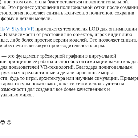
, при этом сама стена будет оставаться низкополигональной.
ия. Это процесс упрощения полигональной сетки после создани
етопология позволяет снизить количество полигонов, сохранив
форму и детали модели.
olls V: Skyrim VR
применяется технология LOD для оптимизации
. В зависимости от расстояния до объектов, игрок видит либо
ные, либо более простые версии моделей. Это позволяет снизить
 и обеспечить высокую производительность игры.
а — это фундамент трёхмерной графики в виртуальной
ие принципов её работы и способов оптимизации важно как дл
и для пользователей VR-технологий. Благодаря полигональным
гружаться в реалистичные и детализированные миры
сти, будь то игры, архитектура или научные симуляции. Пример
и архитектуры показывают, как эти сетки используются на
возможности для создания всё более качественных и
уальных миров.
😎
😡