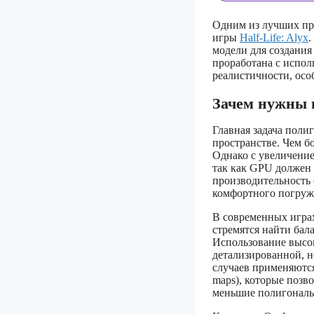
Одним из лучших при
игры
Half-Life: Alyx
.
модели для создания
проработана с испол
реалистичности, осо
Зачем нужны 
Главная задача поли
пространстве. Чем бо
Однако с увеличение
так как GPU должен 
производительность 
комфортного погруж
В современных игра
стремятся найти бал
Использование высо
детализированной, н
случаев применяются
maps), которые позв
меньшие полигональ