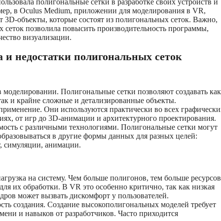
ользовала полигональные сетки в разработке своих устройств и
ер, в Oculus Medium, приложении для моделирования в VR,
т 3D-объекты, которые состоят из полигональных сеток. Важно,
х сеток позволила повысить производительность программы,
чество визуализации.
 и недостатки полигональных сеток
в моделировании. Полигональные сетки позволяют создавать как
так и крайне сложные и детализированные объекты.
рименение. Они используются практически во всех графически
ях, от игр до 3D-анимации и архитектурного проектирования.
ость с различными технологиями. Полигональные сетки могут
образовываться в другие формы данных для разных целей:
, симуляции, анимации.
агрузка на систему. Чем больше полигонов, тем больше ресурсов
 для их обработки. В VR это особенно критично, так как низкая
адров может вызвать дискомфорт у пользователей.
сть создания. Создание высокополигональных моделей требует
мени и навыков от разработчиков. Часто приходится