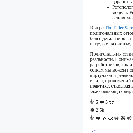
царапины)
Ретополог
модели. Р
основную 
В игре
The Elder Scr
полигональных сеток
более детализирован
нагрузку на систему
Полигональная сетк
реальности. Пониман
разработчиков, так 
сеткам мы можем по
виртуальной реально
из игр, приложений 
практике, открывая 
захватывающих вирт
👍
5
❤️
5
🙂+
👁
2.5k
👍
❤️
🔥
🤔
😂
😱
😢