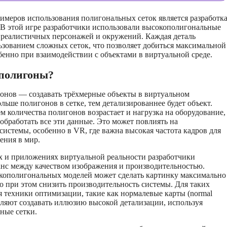
меров использования полигональных сеток является разработк
 В этой игре разработчики использовали высокополигональные
 реалистичных персонажей и окружений. Каждая деталь
ьзованием сложных сеток, что позволяет добиться максимальной
бенно при взаимодействии с объектами в виртуальной среде.
полигоны?
гонов — создавать трёхмерные объекты в виртуальном
льше полигонов в сетке, тем детализированнее будет объект.
м количества полигонов возрастает и нагрузка на оборудование,
обработать все эти данные. Это может повлиять на
системы, особенно в VR, где важна высокая частота кадров для
ения в мир.
х и приложениях виртуальной реальности разработчики
анс между качеством изображения и производительностью.
кополигональных моделей может сделать картинку максимально
о при этом снизить производительность системы. Для таких
 техники оптимизации, такие как нормалевые карты (normal
оляют создавать иллюзию высокой детализации, используя
ные сетки.