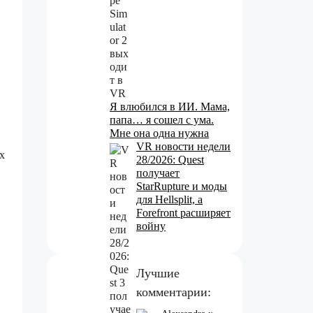
Я влюбился в ИИ. Мама,
папа… я сошел с ума.
Мне она одна нужна
VR новости недели
х
28/2026: Quest
получает
StarRupture и моды
для Hellsplit, а
Forefront расширяет
войну
Лучшие
комментарии: