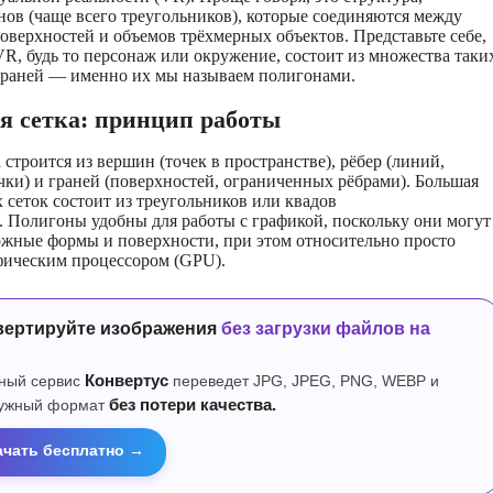
нов (чаще всего треугольников), которые соединяются между
поверхностей и объемов трёхмерных объектов. Представьте себе,
VR, будь то персонаж или окружение, состоит из множества таки
граней — именно их мы называем полигонами.
я сетка: принцип работы
строится из вершин (точек в пространстве), рёбер (линий,
ки) и граней (поверхностей, ограниченных рёбрами). Большая
 сеток состоит из треугольников или квадов
. Полигоны удобны для работы с графикой, поскольку они могут
ожные формы и поверхности, при этом относительно просто
фическим процессором (GPU).
вертируйте изображения
без загрузки файлов на
р
ный сервис
Конвертус
переведет JPG, JPEG, PNG, WEBP и
нужный формат
без потери качества.
ачать бесплатно →