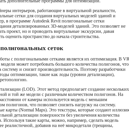
ать дополнительные программы для оптимизации.
неры интерьеров, работающие в виртуальной реальности,
льные сетки для создания виртуальных моделей зданий и
, в программе Autodesk Revit полигональные сетки
дания детализированных 3D-моделей зданий. Это позволяет не
ать проект, но и проводить виртуальные экскурсии, давая
ть оценить пространство до начала строительства.
полигональных сеток
боты с полигональными сетками является их оптимизация. В V
 модели может потребовать большого количества полигонов, что
а систему и снизит производительность. Поэтому разработчики
тоды оптимизации, такие как лоды (уровни детализации),
 ретопологию.
тализации (LOD). Этот метод предполагает создание нескольких
ной и той же модели с различным количеством полигонов. На
асстоянии от камеры используется модель с меньшим
ом полигонов, что позволяет снизить нагрузку на систему.
е карты (Normal Maps). Это текстуры, которые создают иллюзи
льной детализации поверхности без увеличения количества
. Используя такие карты, можно, например, сделать модель
ее реалистичной, добавив на неё микродетали (трещины,