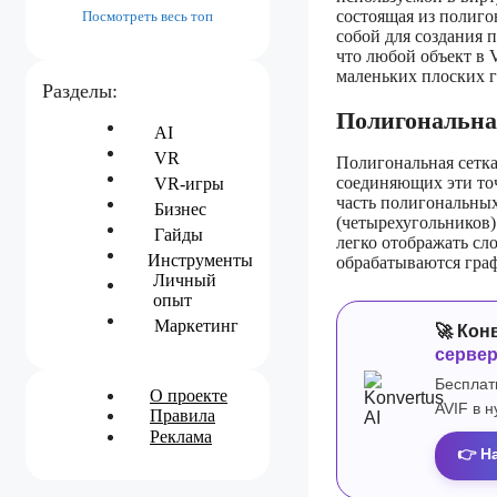
состоящая из полиго
Посмотреть весь топ
собой для создания 
что любой объект в 
маленьких плоских 
Разделы:
Полигональна
AI
VR
Полигональная сетка 
соединяющих эти точ
VR-игры
часть полигональных
Бизнес
(четырехугольников)
Гайды
легко отображать сл
Инструменты
обрабатываются гра
Личный
опыт
Маркетинг
🚀 Кон
серве
Бесплат
О проекте
AVIF в 
Правила
Реклама
👉 Н