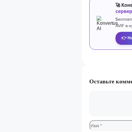
🚀 Кон
серве
Бесплат
AVIF в 
👉 Н
Оставьте комм
Комментарий
Имя