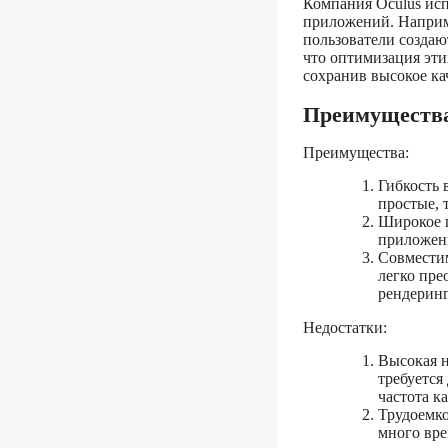
Компания Oculus исп
приложений. Наприм
пользователи создаю
что оптимизация эти
сохранив высокое ка
Преимущества
Преимущества:
Гибкость 
простые, 
Широкое п
приложени
Совместим
легко пре
рендеринг
Недостатки:
Высокая н
требуется
частота к
Трудоемко
много вре