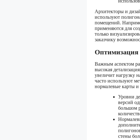
использов
Архитекторы и дизай
используют полигона
помещений. Например
применяются для соз
только визуализиров
заказчику возможнос
Оптимизация 
Важным аспектом ра
высокая детализация
увеличит нагрузку н
часто используют ме
нормалевые карты и
Уровни де
версий од
большом р
количеств
Нормалевы
дополните
полигонов
стены бол