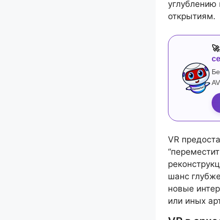
углублению 
открытиям.

с
Бе
AV
VR предоста
“переместит
реконструкц
шанс глубже
новые инте
или иных ар