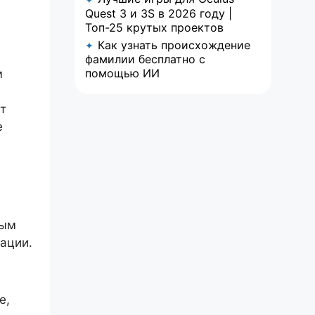
Quest 3 и 3S в 2026 году |
Топ-25 крутых проектов
Как узнать происхождение
✦
фамилии бесплатно с
помощью ИИ
м
т
е
вым
ации.
е,