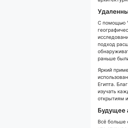
Удаленны
С помощью V
географичес
исследовани
подход расш
обнаруживат
раньше был
Яркий приме
использова
Египта. Бла
изучать каж
открытиям и
Будущее 
Всё больше 