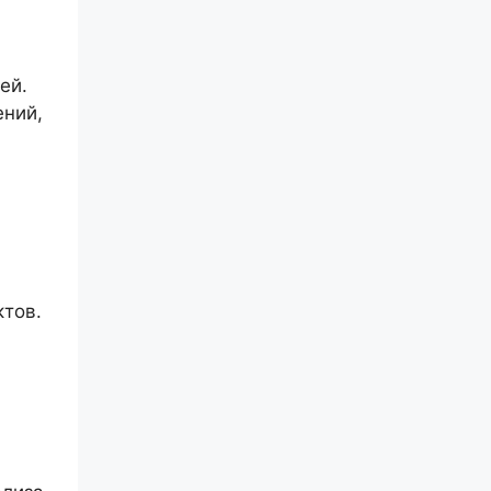
ей.
ений,
ктов.