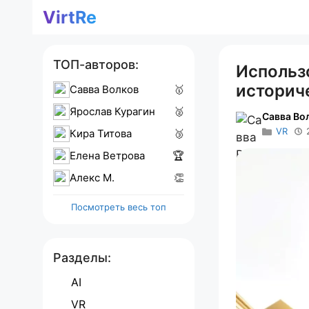
Перейти
VirtRe
к
содержимому
ТОП-авторов:
Использ
историч
Савва Волков
🥇
Ярослав Курагин
🥈
Савва Во
VR
Кира Титова
🥉
Елена Ветрова
🏆
Алекс M.
👏
Посмотреть весь топ
Разделы:
AI
VR