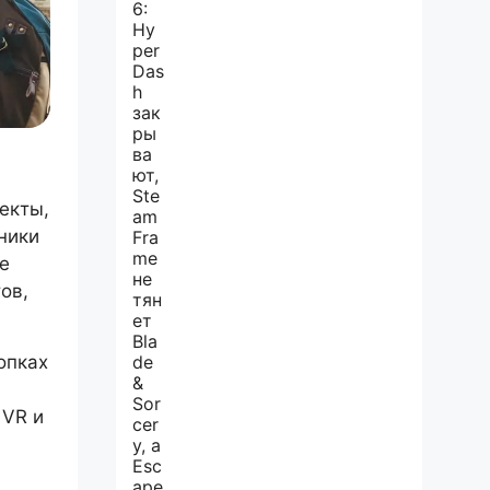
екты,
ники
е
ов,
опках
 VR и