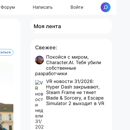
Форум
Написать
Войти
Поиск
Моя лента
Свежее:
саться
Покойся с миром,
Character.AI. Тебя убили
собственные
разработчики
VR новости 31/2026:
Hyper Dash закрывают,
Steam Frame не тянет
Blade & Sorcery, а Escape
Simulator 2 выходит в VR