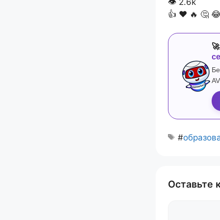
👁
2.6k
👍
❤️
🔥
🤔


с
Бе
AV
#
образов
Оставьте 
Комментари