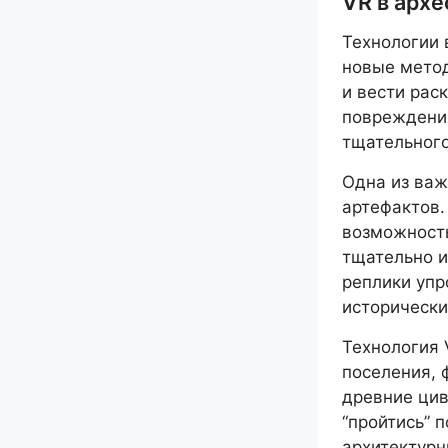
VR в архе
Технологии 
новые метод
и вести рас
повреждения
тщательного
Одна из важ
артефактов
возможность
тщательно и
реплики упр
исторически
Технология 
поселения, 
древние цив
“пройтись” 
архитектурн