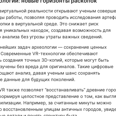
ологии: новые горизонты раскопок
виртуальной реальности открывают ученым соверш
ы работы, позволяя проводить исследования артеф
копки в виртуальной среде. Это снижает риск
 уникальных находок, создавая возможность для
 анализа без угрозы утраты важных сведений.
нейших задач археологии — сохранение ценных
. Современные VR-технологии обеспечивают
 создания точных 3D-копий, которые могут быть
зучены без вреда для оригиналов. Такие цифровые
ощают анализ, давая ученым шанс сохранять
е данные для будущих поколений.
VR также позволяет “восстанавливать” древние горо
формируя целостное представление о том, как выгл
илизации. Например, за считанные минуты можно
по восстановленным улицам античных городов, увид
ые детали и понять структуру быта.