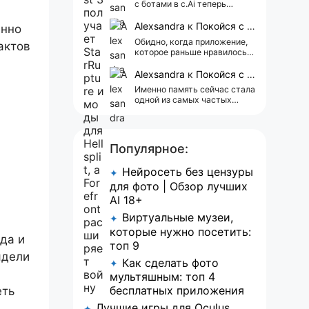
с ботами в c.Ai теперь
всегда одни и те же мысли
АААААА 😁 ХВАТИТ 🤯😖😵‍💫
Alexsandra
к
Покойся с миром, Character.AI. Тебя убили собственные разработчики
енно
Обидно, когда приложение,
актов
которое раньше нравилось, а
сейчас всплывает одна
реклама 😢
Alexsandra
к
Покойся с миром, Character.AI. Тебя убили собственные разработчики
Именно память сейчас стала
одной из самых частых
претензий к Character.AI.
Очень хочется верить, что её
всё-таки улучшат, потому
что…
Популярное:
Нейросеть без цензуры
✦
для фото | Обзор лучших
AI 18+
Виртуальные музеи,
✦
которые нужно посетить:
да и
топ 9
ядели
Как сделать фото
✦
мультяшным: топ 4
бесплатных приложения
еть
Лучшие игры для Oculus
✦