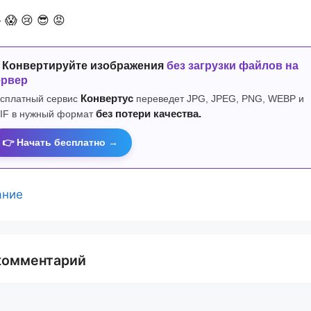

😱
😢
😎
😡
 Конвертируйте изображения
без загрузки файлов на
ервер
сплатный сервис
Конвертус
переведет JPG, JPEG, PNG, WEBP и
IF в нужный формат
без потери качества.
👉 Начать бесплатно →
ание
комментарий
й