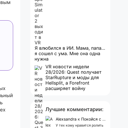
овым
Я влюбился в ИИ. Мама, папа…
я сошел с ума. Мне она одна
нужна
VR новости недели
28/2026: Quest получает
StarRupture и моды для
Hellsplit, а Forefront
ных
расширяет войну
льный
ь
Лучшие комментарии:
ех
Alexsandra
к
Покойся с миром, Character.AI. Тебя убили собственные разработчики
У тех кому нравится ролить