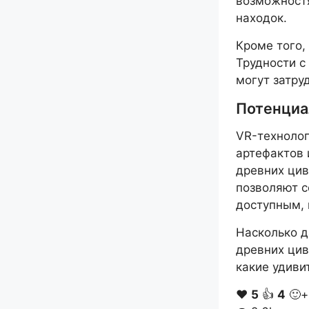
возможностя
находок.
Кроме того,
Трудности с
могут затру
Потенциа
VR-технолог
артефактов 
древних цив
позволяют с
доступным, 
Насколько д
древних цив
какие удиви
❤️
5
👍
4
🙂+