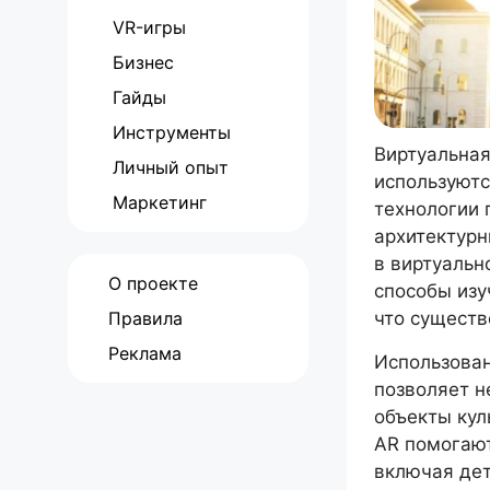
VR-игры
Бизнес
Гайды
Инструменты
Виртуальная
Личный опыт
используютс
Маркетинг
технологии 
архитектурн
в виртуальн
О проекте
способы изу
Правила
что существ
Реклама
Использован
позволяет н
объекты кул
AR помогают
включая дет