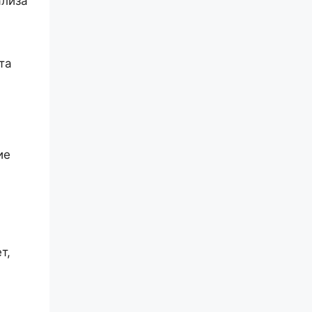
ализа
та
ие
т,