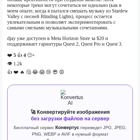
некоторые треки могут сочетаться не идеально (как в
моем опыте, когда я пытался смешать музыку из Stardew
Valley с песней Blinding Lights), процесс остается
увлекательным и позволяет экспериментировать с
самыми смелыми музыкальными сочетаниями.
djay уже доступен в Meta Horizon Store за $20 и
поддерживает гарнитуры Quest 2, Quest Pro и Quest 3.
❤️
5
👍
4
🙂+
👁
1.2k
👍
❤️
🔥
🤔
😂
😱
😢
😎
😡
🚀 Конвертируйте изображения
без загрузки файлов на сервер
Бесплатный сервис
Конвертус
переведет JPG, JPEG,
PNG, WEBP и AVIF в нужный формат