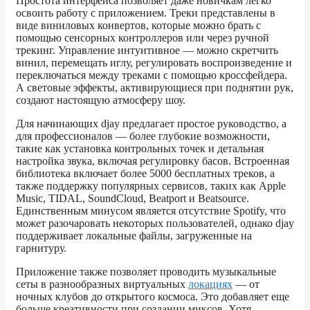
Простота интерфейса позволяет даже новичкам легко
освоить работу с приложением. Треки представлены в
виде виниловых конвертов, которые можно брать с
помощью сенсорных контроллеров или через ручной
трекинг. Управление интуитивное — можно скретчить
винил, перемещать иглу, регулировать воспроизведение и
переключаться между треками с помощью кроссфейдера.
А световые эффекты, активирующиеся при поднятии рук,
создают настоящую атмосферу шоу.
Для начинающих djay предлагает простое руководство, а
для профессионалов — более глубокие возможности,
такие как установка контрольных точек и детальная
настройка звука, включая регулировку басов. Встроенная
библиотека включает более 5000 бесплатных треков, а
также поддержку популярных сервисов, таких как Apple
Music, TIDAL, SoundCloud, Beatport и Beatsource.
Единственным минусом является отсутствие Spotify, что
может разочаровать некоторых пользователей, однако djay
поддерживает локальные файлы, загруженные на
гарнитуру.
Приложение также позволяет проводить музыкальные
сеты в разнообразных виртуальных
локациях
— от
ночных клубов до открытого космоса. Это добавляет еще
больше креативности при создании миксов. Хотя