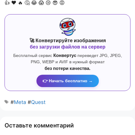
👍
❤️
🔥
🤔
😂
😱
😢
😎
😡
🚀 Конвертируйте изображения
без загрузки файлов на сервер
Бесплатный сервис
Конвертус
переведет JPG, JPEG,
PNG, WEBP и AVIF в нужный формат
без потери качества.
👉 Начать бесплатно →
#
Meta
#
Quest
Оставьте комментарий