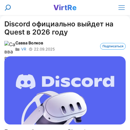
Перейти
VirtRe
Поиск
к
Ме
содержимому
Discord официально выйдет на
Quest в 2026 году
Савва Волков
Подписаться
VR
22.09.2025