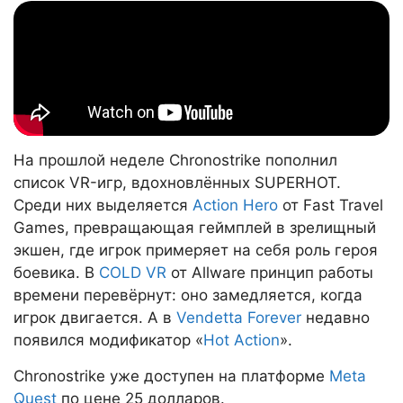
На прошлой неделе Chronostrike пополнил
список VR-игр, вдохновлённых SUPERHOT.
Среди них выделяется
Action Hero
от Fast Travel
Games, превращающая геймплей в зрелищный
экшен, где игрок примеряет на себя роль героя
боевика. В
COLD VR
от Allware принцип работы
времени перевёрнут: оно замедляется, когда
игрок двигается. А в
Vendetta Forever
недавно
появился модификатор «
Hot Action
».
Chronostrike уже доступен на платформе
Meta
Quest
по цене 25 долларов.