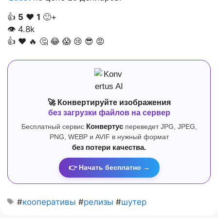
👍
5
❤️
1
🙂+
👁
4.8k
👍
❤️
🔥
🤔
😂
😱
😢
😎
😡
🚀 Конвертируйте изображения
без загрузки файлов на сервер
Бесплатный сервис
Конвертус
переведет JPG, JPEG,
PNG, WEBP и AVIF в нужный формат
без потери качества.
👉 Начать бесплатно →
#
кооперативы
#
релизы
#
шутер