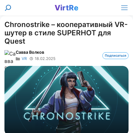
Перейти
VirtRe
Поиск
к
Ме
содержимому
Chronostrike – кооперативный VR-
шутер в стиле SUPERHOT для
Quest
Савва Волков
Подписаться
VR
18.02.2025