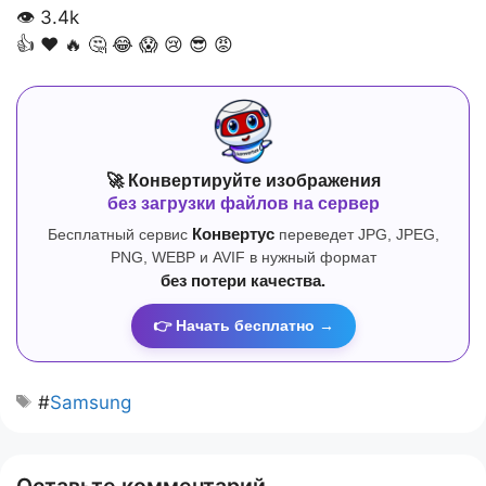
👁
3.4k
👍
❤️
🔥
🤔
😂
😱
😢
😎
😡
🚀 Конвертируйте изображения
без загрузки файлов на сервер
Бесплатный сервис
Конвертус
переведет JPG, JPEG,
PNG, WEBP и AVIF в нужный формат
без потери качества.
👉 Начать бесплатно →
#
Samsung
Оставьте комментарий