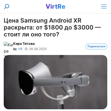
Перейти
VirtRe
Поиск
к
Ме
содержимому
Цена Samsung Android XR
раскрыта: от $1800 до $3000 —
стоит ли оно того?
Кира Титова
Подписаться
VR
26.08.2025