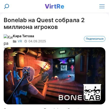
Перейти
VirtRe
Поиск
к
Ме
содержимому
Bonelab на Quest собрала 2
миллиона игроков
Кира Титова
Подписаться
VR
04.09.2025