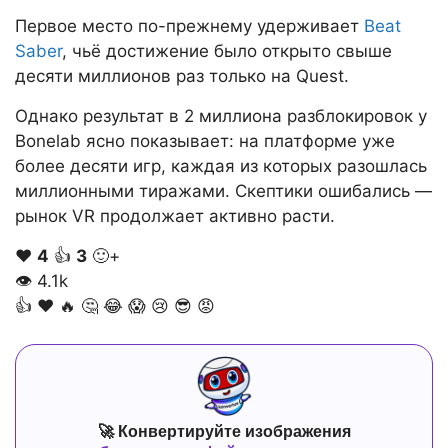
Первое место по-прежнему удерживает
Beat
Saber
, чьё достижение было открыто свыше
десяти миллионов раз только на Quest.
Однако результат в 2 миллиона разблокировок у
Bonelab ясно показывает: на платформе уже
более десяти игр, каждая из которых разошлась
миллионными тиражами. Скептики ошибались —
рынок VR продолжает активно расти.
❤️
4
👍
3
🙂+
👁
4.1k
👍
❤️
🔥
🤔
😂
😱
😢
😎
😡
🚀 Конвертируйте изображения