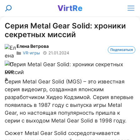
Перейти
VirtRe
Поиск
к
Ме
содержимому
Серия Metal Gear Solid: хроники
секретных миссий
Елена Ветрова
Подписаться
VR-игры
21.01.2024
Серия Metal Gear Solid (MGS) – это известная
серия видеоигр, созданная японским
разработчиком Хидео Кодзимой. Серия впервые
появилась в 1987 году с выпуска игры Metal
Gear, но настоящая популярность пришла к
серии с выходом Metal Gear Solid в 1998 году.
Сюжет Metal Gear Solid сосредотачивается