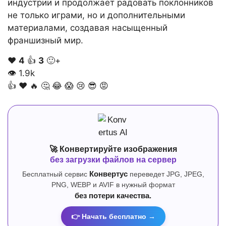
индустрии и продолжает радовать поклонников
не только играми, но и дополнительными
материалами, создавая насыщенный
франшизный мир.
❤️
4
👍
3
🙂+
👁
1.9k
👍
❤️
🔥
🤔
😂
😱
😢
😎
😡
🚀 Конвертируйте изображения
без загрузки файлов на сервер
Бесплатный сервис
Конвертус
переведет JPG, JPEG,
PNG, WEBP и AVIF в нужный формат
без потери качества.
👉 Начать бесплатно →