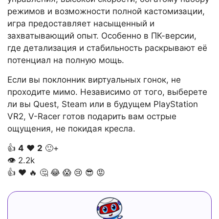
режимов и возможности полной кастомизации,
игра предоставляет насыщенный и
захватывающий опыт. Особенно в ПК-версии,
где детализация и стабильность раскрывают её
потенциал на полную мощь.
Если вы поклонник виртуальных гонок, не
проходите мимо. Независимо от того, выберете
ли вы Quest, Steam или в будущем PlayStation
VR2, V-Racer готов подарить вам острые
ощущения, не покидая кресла.
👍
4
❤️
2
🙂+
👁
2.2k
👍
❤️
🔥
🤔
😂
😱
😢
😎
😡