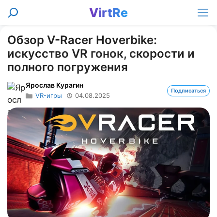
Перейти
VirtRe
Поиск
к
Ме
содержимому
Обзор V-Racer Hoverbike:
искусство VR гонок, скорости и
полного погружения
Ярослав Курагин
Подписаться
VR-игры
04.08.2025