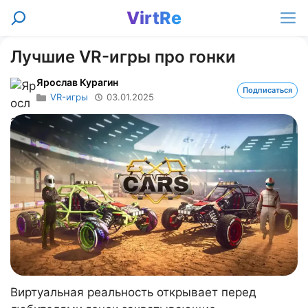
Перейти
VirtRe
Поиск
к
Ме
содержимому
Лучшие VR-игры про гонки
Ярослав Курагин
Подписаться
VR-игры
03.01.2025
Виртуальная реальность открывает перед