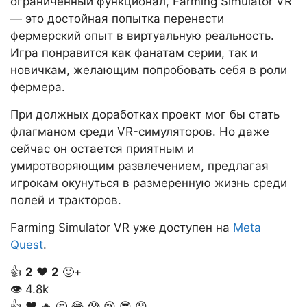
ограниченный функционал, Farming Simulator VR
— это достойная попытка перенести
фермерский опыт в виртуальную реальность.
Игра понравится как фанатам серии, так и
новичкам, желающим попробовать себя в роли
фермера.
При должных доработках проект мог бы стать
флагманом среди VR-симуляторов. Но даже
сейчас он остается приятным и
умиротворяющим развлечением, предлагая
игрокам окунуться в размеренную жизнь среди
полей и тракторов.
Farming Simulator VR уже доступен на
Meta
Quest
.
👍
2
❤️
2
🙂+
👁
4.8k
👍
❤️
🔥
🤔
😂
😱
😢
😎
😡