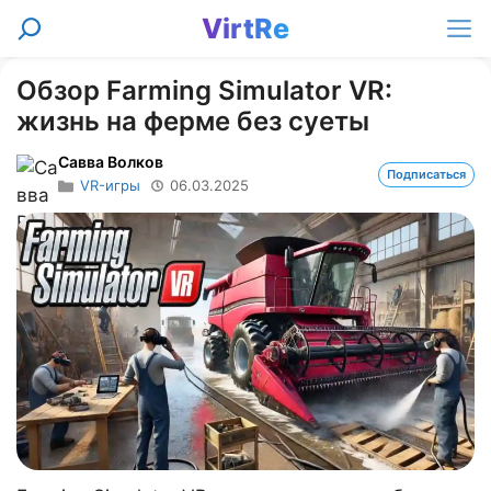
Перейти
VirtRe
Поиск
к
Ме
содержимому
Обзор Farming Simulator VR:
жизнь на ферме без суеты
Савва Волков
Подписаться
VR-игры
06.03.2025