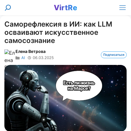
Перейти
VirtRe
Поиск
к
Ме
содержимому
Саморефлексия в ИИ: как LLM
осваивают искусственное
самосознание
Елена Ветрова
Подписаться
AI
06.03.2025