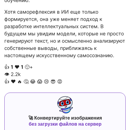
обучению.
Хотя саморефлексия в ИИ еще только
формируется, она уже меняет подход к
разработке интеллектуальных систем. В
будущем мы увидим модели, которые не просто
генерируют текст, но и осмысленно анализируют
собственные выводы, приближаясь к
настоящему искусственному самосознанию.
👍
1
❤️
1
🙂+
👁
2.2k
👍
❤️
🔥
🤔
😂
😱
😢
😎
😡
🚀 Конвертируйте изображения
без загрузки файлов на сервер