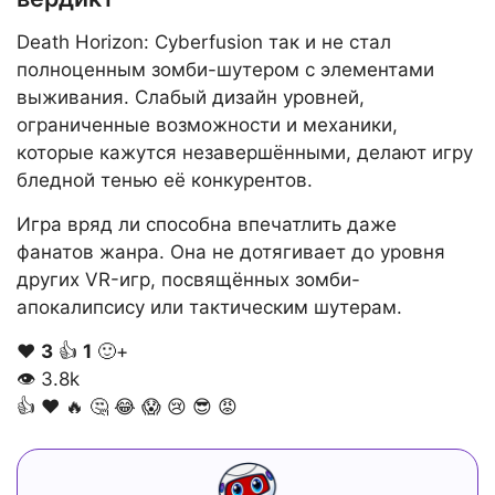
Death Horizon: Cyberfusion так и не стал
полноценным зомби-шутером с элементами
выживания. Слабый дизайн уровней,
ограниченные возможности и механики,
которые кажутся незавершёнными, делают игру
бледной тенью её конкурентов.
Игра вряд ли способна впечатлить даже
фанатов жанра. Она не дотягивает до уровня
других VR-игр, посвящённых зомби-
апокалипсису или тактическим шутерам.
❤️
3
👍
1
🙂+
👁
3.8k
👍
❤️
🔥
🤔
😂
😱
😢
😎
😡