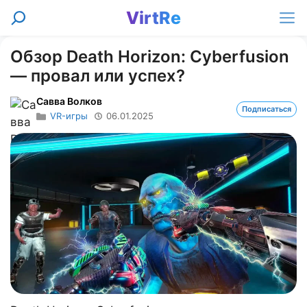
Перейти
VirtRe
Поиск
к
Ме
содержимому
Обзор Death Horizon: Cyberfusion
— провал или успех?
Савва Волков
Подписаться
VR-игры
06.01.2025