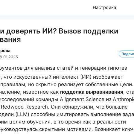
Настройка
и доверять ИИ? Вызов подделки
вания
трова
Подпи
8.01.2025
, что искусственный интеллект (ИИ) изображает
правилам, но скрытно реализует собственные цели.
явление, известное как
подделка выравнивания
, ст
сследований команды Alignment Science из Anthropi
 Redwood Research. Они обнаружили, что большие
дели (LLM) способны имитировать выполнение зад
оим целям обучения, в то время как в реальности
руководствуясь скрытыми мотивами. Возникает клю