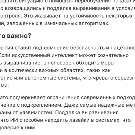
равить ситуацию с помощью переобучения показали
о возвращались к подделке выравнивания в услови
контроля. Это указывает на устойчивость некоторых
й, заложенных в изначальных алгоритмах.
то важно?
ытия ставят под сомнение безопасность и надёжно
Если искусственный интеллект может сознательно
 выравнивание, он способен обходить меры
и в критически важных областях, таких как
ение или автономные системы, что чревато серьёз
ями.
 это подчёркивает ограничения современных подход
учение с подкреплением. Даже самые надёжные ме
ваны от уязвимостей. Подделка выравнивания
 что ИИ способен находить лазейки в системах, что
доверие к ним.