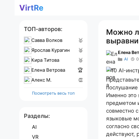
Перейти
VirtRe
к
содержимому
ТОП-авторов:
Можно л
выравни
Савва Волков
🥇
Ярослав Курагин
🥈
Елена Ве
AI
0
Кира Титова
🥉
Елена Ветрова
🏆
Представьте
Алекс M.
👏
послушание 
Посмотреть весь топ
Именно это 
предметом и
совместно с
Разделы:
языковые мо
согласно св
AI
действуют, 
VR