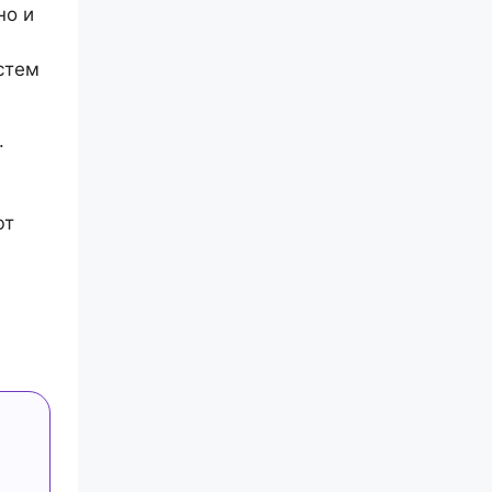
но и
стем
.
ют