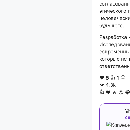
согласованн
этического 
человечески
будущего.
Разработка 
Исследовани
современных
которые не 
ответственн
❤️
5
👍
1
🙂+
👁
4.3k
👍
❤️
🔥
🤔


с
Бе