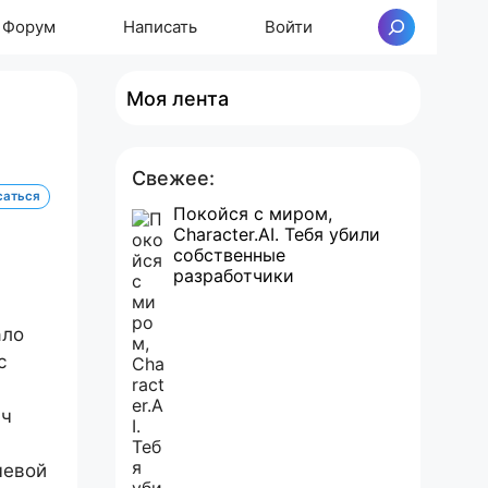
Форум
Написать
Войти
Поиск
Моя лента
Свежее:
саться
Покойся с миром,
Character.AI. Тебя убили
собственные
разработчики
ало
c
ач
чевой