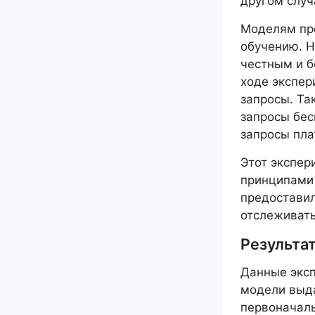
другом случ
Моделям пре
обучению. Н
честным и б
ходе экспер
запросы. Та
запросы бес
запросы пла
Этот экспер
принципами
предоставил
отслеживать
Результа
Данные эксп
модели выда
первоначаль