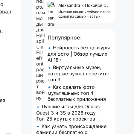
сейчас всплывает одна
то
реклама 😢
Alexsandra
к
Покойся с миром, Character.AI. Тебя убили собственные разработчики
овал
Именно память сейчас стала
одной из самых частых
претензий к Character.AI.
Очень хочется верить, что её
всё-таки улучшат, потому
е.
что…
Популярное:
Нейросеть без цензуры
✦
для фото | Обзор лучших
AI 18+
Виртуальные музеи,
✦
которые нужно посетить:
топ 9
Как сделать фото
✦
мультяшным: топ 4
бесплатных приложения
ез
Лучшие игры для Oculus
✦
Quest 3 и 3S в 2026 году |
Топ-25 крутых проектов
Как узнать происхождение
✦
фамилии бесплатно с