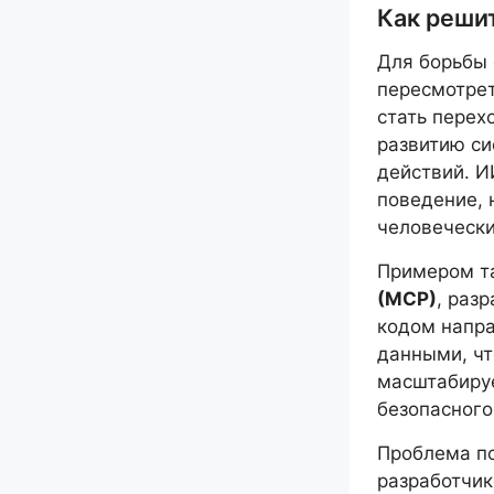
Как реши
Для борьбы
пересмотре
стать перех
развитию си
действий. И
поведение, 
человечески
Примером т
(MCP)
, раз
кодом напр
данными, ч
масштабируе
безопасного
Проблема п
разработчик