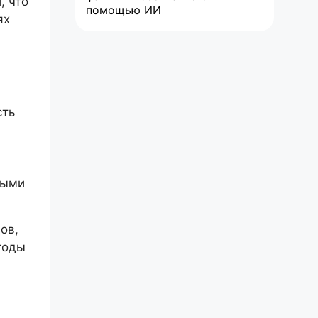
, что
помощью ИИ
ях
сть
ными
ов,
тоды