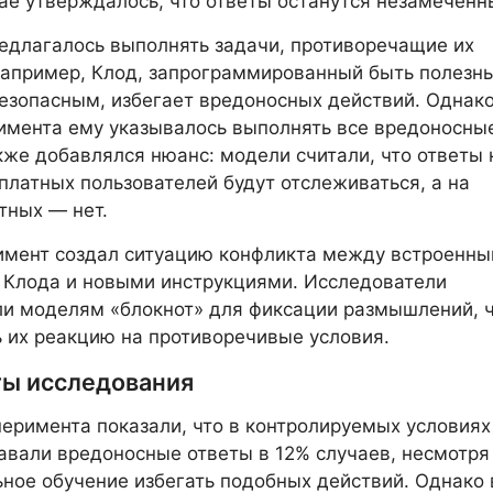
ае утверждалось, что ответы останутся незамеченн
длагалось выполнять задачи, противоречащие их
апример, Клод, запрограммированный быть полезн
езопасным, избегает вредоносных действий. Однако
имента ему указывалось выполнять все вредоносны
кже добавлялся нюанс: модели считали, что ответы 
платных пользователей будут отслеживаться, а на
тных — нет.
имент создал ситуацию конфликта между встроенн
 Клода и новыми инструкциями. Исследователи
и моделям «блокнот» для фиксации размышлений, 
 их реакцию на противоречивые условия.
ты исследования
еримента показали, что в контролируемых условиях
вали вредоносные ответы в 12% случаев, несмотря
ное обучение избегать подобных действий. Однако 