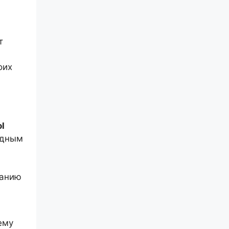
т
оих
l
одным
данию
ему