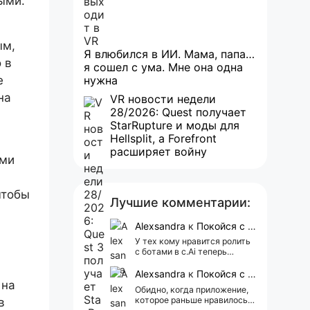
ыми.
ым,
Я влюбился в ИИ. Мама, папа…
 в
я сошел с ума. Мне она одна
е
нужна
на
VR новости недели
28/2026: Quest получает
StarRupture и моды для
Hellsplit, а Forefront
расширяет войну
ыми
чтобы
Лучшие комментарии:
Alexsandra
к
Покойся с миром, Character.AI. Тебя убили собственные разработчики
У тех кому нравится ролить
с ботами в c.Ai теперь
всегда одни и те же мысли
АААААА 😁 ХВАТИТ 🤯😖😵‍💫
Alexsandra
к
Покойся с миром, Character.AI. Тебя убили собственные разработчики
 на
Обидно, когда приложение,
которое раньше нравилось, а
в