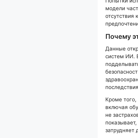
Попытки исп
модели част
отсутствия 
предпочтени
Почему э
Данные откр
систем ИИ. 
подделывать
безопасност
здравоохран
последстви
Кроме того,
включая об
не застрахо
показывает,
затрудняет 