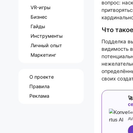
вопрос: нас
VR-игры
притворять
Бизнес
кардинально
Гайды
Что тако
Инструменты
Подделка вы
Личный опыт
видимость в
Маркетинг
потенциальн
нежелательн
определённы
О проекте
своих созда
Правила
Реклама

с
Бе
AV