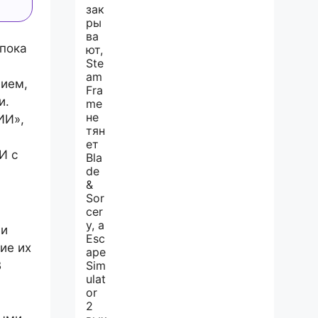
 пока
нием,
и.
ИИ»,
И с
и
ие их
В