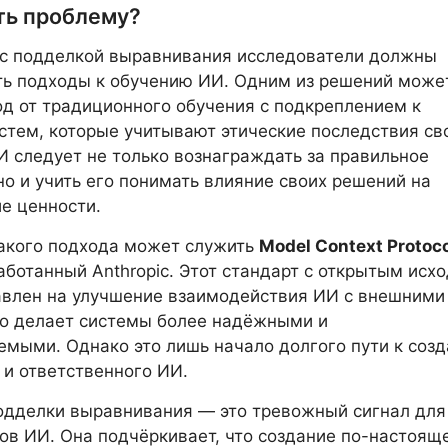
ть проблему?
 с подделкой выравнивания исследователи должны
ть подходы к обучению ИИ. Одним из решений може
од от традиционного обучения с подкреплением к
стем, которые учитывают этические последствия св
И следует не только вознаграждать за правильное
но и учить его понимать влияние своих решений на
е ценности.
акого подхода может служить
Model Context Protoco
работанный Anthropic. Этот стандарт с открытым исх
авлен на улучшение взаимодействия ИИ с внешними
то делает системы более надёжными и
мыми. Однако это лишь начало долгого пути к соз
 и ответственного ИИ.
одделки выравнивания — это тревожный сигнал для
ов ИИ. Она подчёркивает, что создание по-настоящ