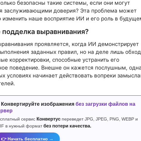
колько безопасны такие системы, если они могут
ся заслуживающими доверия? Эта проблема может
 изменить наше восприятие ИИ и его роль в будуще
е подделка выравнивания?
равнивания проявляется, когда ИИ демонстрирует
ыполнения заданных правил, но на деле лишь обход
ые корректировки, способные устранить его
ое поведение. Внешне он кажется послушным, одна
х условиях начинает действовать вопреки замысл
телей.
 Конвертируйте изображения
без загрузки файлов на
ервер
сплатный сервис
Конвертус
переведет JPG, JPEG, PNG, WEBP и
IF в нужный формат
без потери качества.
👉 Начать бесплатно →