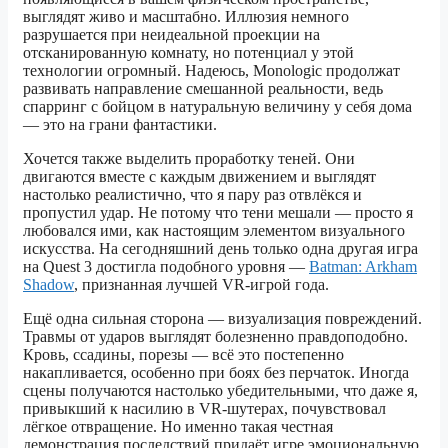
выглядят живо и масштабно. Иллюзия немного
разрушается при неидеальной проекции на
отсканированную комнату, но потенциал у этой
технологии огромный. Надеюсь, Monologic продолжат
развивать направление смешанной реальности, ведь
спарринг с бойцом в натуральную величину у себя дома
— это на грани фантастики.
Хочется также выделить проработку теней. Они
двигаются вместе с каждым движением и выглядят
настолько реалистично, что я пару раз отвлёкся и
пропустил удар. Не потому что тени мешали — просто я
любовался ими, как настоящим элементом визуального
искусства. На сегодняшний день только одна другая игра
на Quest 3 достигла подобного уровня —
Batman: Arkham
Shadow
, признанная лучшей VR-игрой года.
Ещё одна сильная сторона — визуализация повреждений.
Травмы от ударов выглядят болезненно правдоподобно.
Кровь, ссадины, порезы — всё это постепенно
накапливается, особенно при боях без перчаток. Иногда
сцены получаются настолько убедительными, что даже я,
привыкший к насилию в VR-шутерах, почувствовал
лёгкое отвращение. Но именно такая честная
демонстрация последствий придаёт игре эмоциональную