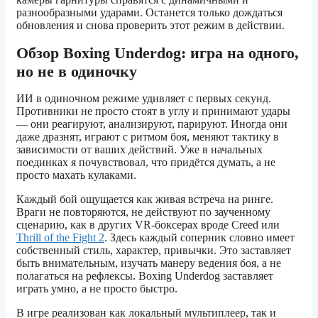
разнообразными ударами. Останется только дождаться
обновления и снова проверить этот режим в действии.
Обзор Boxing Underdog: игра на одного,
но не в одиночку
ИИ в одиночном режиме удивляет с первых секунд.
Противники не просто стоят в углу и принимают удары
— они реагируют, анализируют, парируют. Иногда они
даже дразнят, играют с ритмом боя, меняют тактику в
зависимости от ваших действий. Уже в начальных
поединках я почувствовал, что придётся думать, а не
просто махать кулаками.
Каждый бой ощущается как живая встреча на ринге.
Враги не повторяются, не действуют по заученному
сценарию, как в других VR-боксерах вроде Creed или
Thrill of the Fight 2
. Здесь каждый соперник словно имеет
собственный стиль, характер, привычки. Это заставляет
быть внимательным, изучать манеру ведения боя, а не
полагаться на рефлексы. Boxing Underdog заставляет
играть умно, а не просто быстро.
В игре реализован как локальный мультиплеер, так и