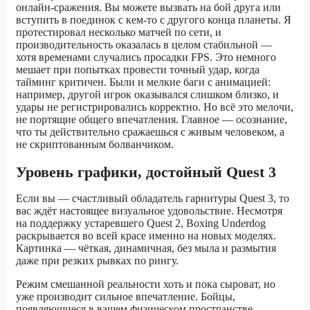
онлайн-сражения. Вы можете вызвать на бой друга или
вступить в поединок с кем-то с другого конца планеты. Я
протестировал несколько матчей по сети, и
производительность оказалась в целом стабильной —
хотя временами случались просадки FPS. Это немного
мешает при попытках провести точный удар, когда
тайминг критичен. Были и мелкие баги с анимацией:
например, другой игрок оказывался слишком близко, и
удары не регистрировались корректно. Но всё это мелочи,
не портящие общего впечатления. Главное — осознание,
что ты действительно сражаешься с живым человеком, а
не скриптованным болванчиком.
Уровень графики, достойный Quest 3
Если вы — счастливый обладатель гарнитуры Quest 3, то
вас ждёт настоящее визуальное удовольствие. Несмотря
на поддержку устаревшего Quest 2, Boxing Underdog
раскрывается во всей красе именно на новых моделях.
Картинка — чёткая, динамичная, без мыла и размытия
даже при резких рывках по рингу.
Режим смешанной реальности хоть и пока сыроват, но
уже производит сильное впечатление. Бойцы,
появляющиеся в вашем физическом пространстве,