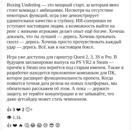
Boxing Underdog — это мощный старт, за которым явно
стоит команда с амбициями. Несмотря на отсутствие
некоторых функций, игра уже демонстрирует
удивительное качество и глубину. ИИ-соперники не
уступают настоящим людям, а возможность выйти на
ринг с живыми игроками делает опыт ещё богаче. Хочешь
доказать, что ты лучший — дерись. Хочешь прокачать
скилл — дерись. Хочешь просто прочувствовать каждый
удар — дерись. Всё, как в настоящем боксе.
Игра уже доступна для гарнитур Quest 2, 3, 3S и Pro. В
будущем запланирован выпуск на PS VR2 и Steam —
причём в Steam она вернётся под старым именем. Также в
разработке находится приложение-компаньон для ПК,
которое расширит функциональность проекта. Когда
появится точная дата релиза на новых платформах, мы
обязательно расскажем об этом. А пока — держите
защиту, не теряйте концентрации и не забывайте, что
даже аутсайдер может стать чемпионом.
👍
3
❤️
2
🙂+
👁
1.1k
👍
❤️
🔥
🤔
😂
😱
😢
😎
😡