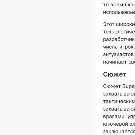
то время ка
использован
Этот широки
технологиче
разработчик
числа игрок
энтузиастов
начинает св
Сюжет
Сюжет Super
захватывающ
тактическим
захватываю
врагами, у
ключевой эл
заключается