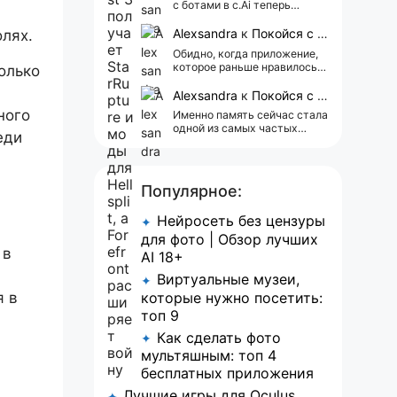
с ботами в c.Ai теперь
всегда одни и те же мысли
АААААА 😁 ХВАТИТ 🤯😖😵‍💫
Alexsandra
к
Покойся с миром, Character.AI. Тебя убили собственные разработчики
олях.
Обидно, когда приложение,
которое раньше нравилось, а
олько
сейчас всплывает одна
реклама 😢
Alexsandra
к
Покойся с миром, Character.AI. Тебя убили собственные разработчики
ного
Именно память сейчас стала
одной из самых частых
еди
претензий к Character.AI.
Очень хочется верить, что её
всё-таки улучшат, потому
что…
Популярное:
Нейросеть без цензуры
✦
для фото | Обзор лучших
 в
AI 18+
Виртуальные музеи,
✦
я в
которые нужно посетить:
топ 9
Как сделать фото
✦
мультяшным: топ 4
бесплатных приложения
Лучшие игры для Oculus
✦