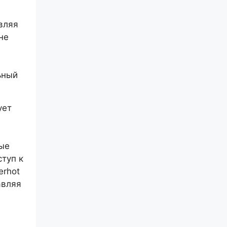
вляя
не
ьный
ует
ые
ступ к
erhot
авляя