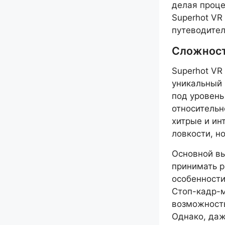
делая проц
Superhot VR
путеводител
Сложност
Superhot VR
уникальный 
под уровень
относительн
хитрые и ин
ловкости, н
Основной вы
принимать р
особенности
Стоп-кадр-
возможность
Однако, даж