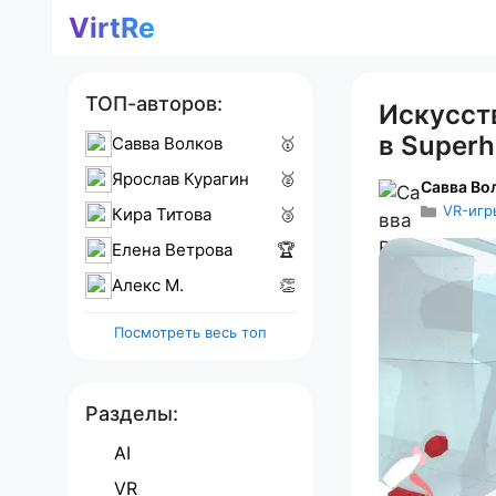
Перейти
VirtRe
к
содержимому
ТОП-авторов:
Искусст
в Superh
Савва Волков
🥇
Ярослав Курагин
🥈
Савва Во
VR-игр
Кира Титова
🥉
Елена Ветрова
🏆
Алекс M.
👏
Посмотреть весь топ
Разделы:
AI
VR