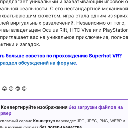
 предлагает уникальный и захватывающий игровой 
уальной реальности. С его нестандартной механикой
ахватывающим сюжетом, игра стала одним из ярких
лей виртуальных развлечений. Независимо от того,
 вы владельцем Oculus Rift, HTC Vive или PlayStatio
 приглашает вас на уникальное приключение, полно
ктики и загадок.
ть больше советов по прохождению Superhot VR?
 раздел обсуждений на форуме
.

😱
😢
😎
😡
 Конвертируйте изображения
без загрузки файлов на
ервер
сплатный сервис
Конвертус
переведет JPG, JPEG, PNG, WEBP и
IF в нужный формат
без потери качества.