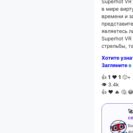
Superhot VR
в мире вирт
времени и з
представите
являетесь ли
Superhot VR
стрельбы, та
Хотите узна
Загляните
в
👍
1
❤️
1
🙂+
👁
3.4k
👍
❤️
🔥
🤔


с
Бе
AV