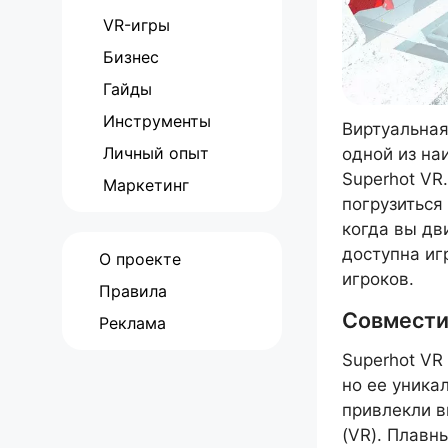
VR-игры
Бизнес
Гайды
Инструменты
Виртуальная
Личный опыт
одной из на
Superhot VR
Маркетинг
погрузиться
когда вы дв
доступна иг
О проекте
игроков.
Правила
Совмести
Реклама
Superhot VR
но ее уника
привлекли в
(VR). Плавн