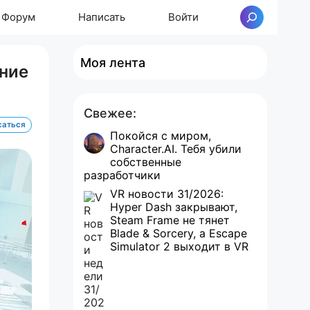
Форум
Написать
Войти
Поиск
Моя лента
ение
Свежее:
саться
Покойся с миром,
Character.AI. Тебя убили
собственные
разработчики
VR новости 31/2026:
Hyper Dash закрывают,
Steam Frame не тянет
Blade & Sorcery, а Escape
Simulator 2 выходит в VR