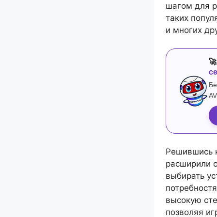
шагом для р
таких популя
и многих др

с
Бе
AV
Решившись н
расширили с
выбирать ус
потребностя
высокую сте
позволяя иг