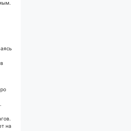
мым.
ваясь
 в
й
тро
.
гов.
ет на