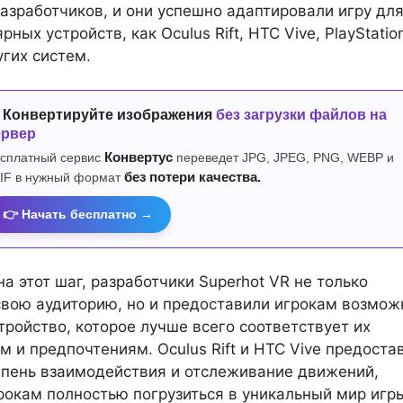
азработчиков, и они успешно адаптировали игру дл
рных устройств, как Oculus Rift, HTC Vive, PlayStatio
угих систем.
 Конвертируйте изображения
без загрузки файлов на
ервер
сплатный сервис
Конвертус
переведет JPG, JPEG, PNG, WEBP и
IF в нужный формат
без потери качества.
👉 Начать бесплатно →
а этот шаг, разработчики Superhot VR не только
вою аудиторию, но и предоставили игрокам возмож
тройство, которое лучше всего соответствует их
м и предпочтениям. Oculus Rift и HTC Vive предоста
пень взаимодействия и отслеживание движений,
рокам полностью погрузиться в уникальный мир игры