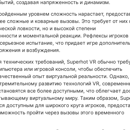
бытий, создавая напряженность и динамизм.
ройденным уровнем сложность нарастает, предоста
ее сложные и коварные вызовы. Это требует от них 
ческой ловкости, но и высокой степени
нности и моментальной реакции. Рефлексы игроков
 серьезное испытание, что придает игре дополнител
ряжения и возбуждения.
я технических требований, Superhot VR обычно треб
пьютера или игровой консоли, чтобы обеспечить
ачественный опыт виртуальной реальности. Однако,
тремительному развитию технологий VR, современн
становятся все более доступными, что облегчает до
тывающему виртуальному миру. Таким образом, Sup
ся доступным для широкого круга игроков, предост
можность пройти через вызовы этого временного