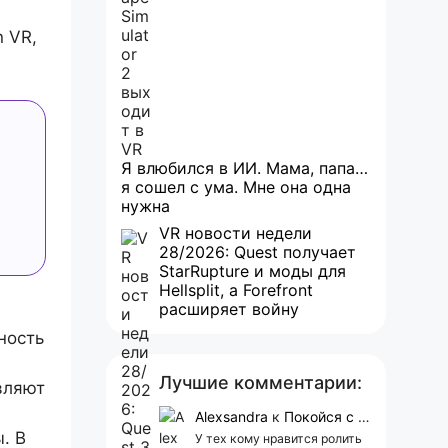
я
n VR,
Я влюбился в ИИ. Мама, папа…
я сошел с ума. Мне она одна
нужна
VR новости недели
28/2026: Quest получает
StarRupture и моды для
Hellsplit, а Forefront
расширяет войну
ность
Лучшие комментарии:
вляют
Alexsandra
к
Покойся с миром, Character.AI. Тебя убили собственные разработчики
. В
У тех кому нравится ролить