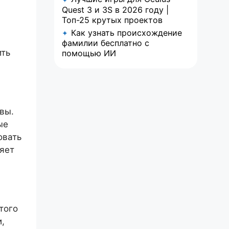
Quest 3 и 3S в 2026 году |
Топ-25 крутых проектов
Как узнать происхождение
✦
фамилии бесплатно с
ить
помощью ИИ
вы.
ые
овать
ляет
того
,