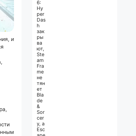
ния, и
ся
,
ра,
ости
енным