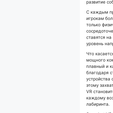
развитие со
С каждым п
игрокам бол
только физи
сосредоточе
ставятся на
уровень нап
Что касаетс
мощного ком
плавный и к
благодаря с
устройства 
этому захва
VR становит
каждому воз
лабиринта.