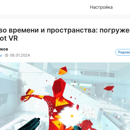
Настройка
во времени и пространства: погруж
ot VR
лков
Подпи
ы
06.01.2024