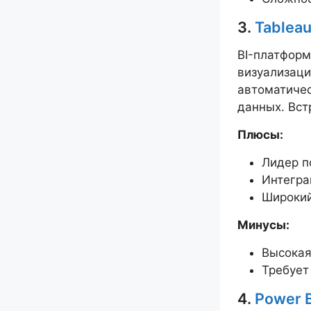
3.
Tablea
BI-платформ
визуализац
автоматичес
данных. Вст
Плюсы:
Лидер п
Интегра
Широкий
Минусы:
Высокая
Требует
4.
Power 