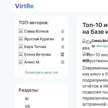
Перейти
VirtRe
к
содержимому
ТОП-авторов:
Топ-10 и
на базе 
Савва Волков
🥇
Ярослав Курагин
🥈
Савва Во
Инстр
Кира Титова
🥉
Елена Ветрова
🏆
Алекс M.
👏
Современны
Посмотреть весь топ
как ключ к 
подразумева
отчётов и И
Разделы:
позволяя по
переключени
AI
встроенной 
VR