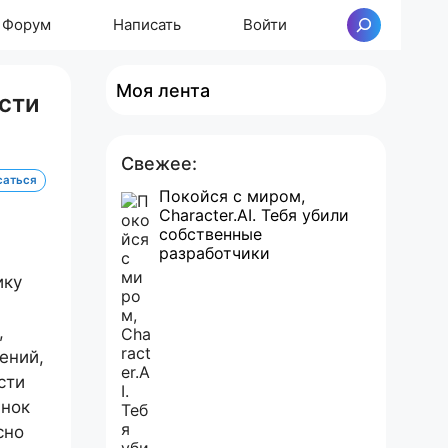
Форум
Написать
Войти
Поиск
Моя лента
ости
Свежее:
саться
Покойся с миром,
Character.AI. Тебя убили
собственные
разработчики
ику
,
ений,
сти
ынок
сно