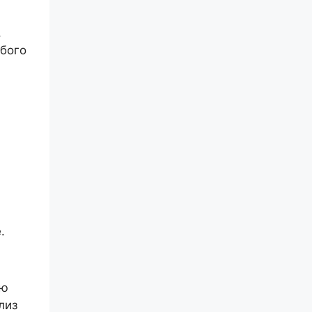
.
бого
.
ию
лиз