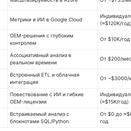
Масштабируемость в Azure
От ~$735/ме
Индивидуал
Метрики и ИИ в Google Cloud
(≈$120K/год
OEM-решения с глубоким
От $10K/год
контролем
Ассоциативный анализ в
От $200/ме
реальном времени
Встроенный ETL и облачная
От ~$3000/
интеграция
Повествование с ИИ и гибкие
Индивидуал
OEM-лицензии
(≈$15K/год)
Встраиваемый анализ с
От $0 до ≈$
блокнотами SQL/Python
год