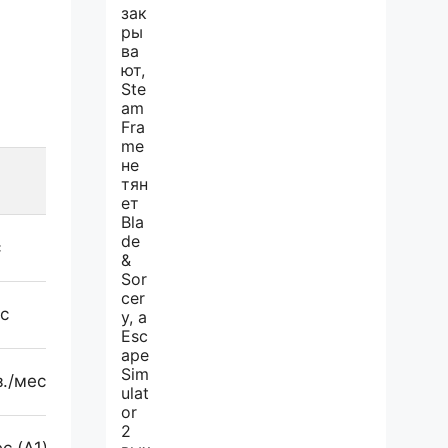
Основные функции
No-code редактор, Explo AI,
с
SOC2/HIPAA
SpotIQ AI, Liveboards, REST
с
API
Pulse AI, drag & drop UI, JS
з./мес
API