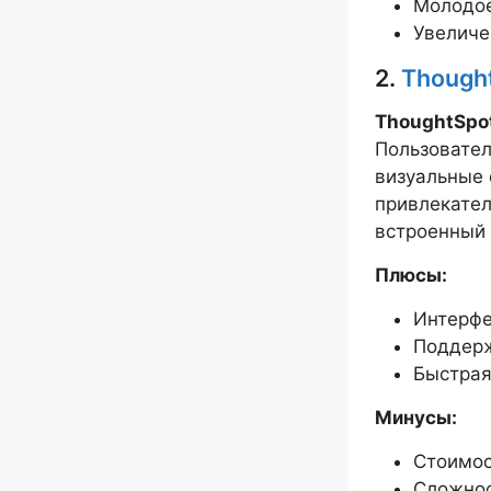
Молодое
Увеличе
2.
Though
ThoughtSpo
Пользовател
визуальные 
привлекател
встроенный 
Плюсы:
Интерфе
Поддерж
Быстрая
Минусы:
Стоимос
Сложнос