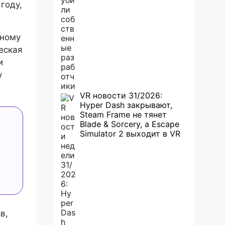
году,
нному
еская
и
у
VR новости 31/2026:
Hyper Dash закрывают,
Steam Frame не тянет
Blade & Sorcery, а Escape
Simulator 2 выходит в VR
в,