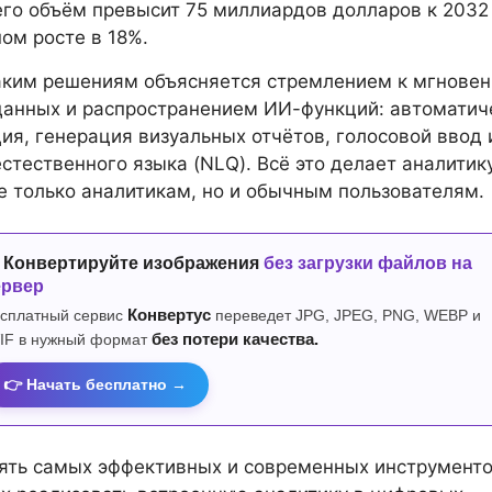
его объём превысит 75 миллиардов долларов к 2032 
ом росте в 18%.
аким решениям объясняется стремлением к мгнове
данных и распространением ИИ-функций: автоматич
ия, генерация визуальных отчётов, голосовой ввод 
стественного языка (NLQ). Всё это делает аналитик
е только аналитикам, но и обычным пользователям.
 Конвертируйте изображения
без загрузки файлов на
ервер
сплатный сервис
Конвертус
переведет JPG, JPEG, PNG, WEBP и
IF в нужный формат
без потери качества.
👉 Начать бесплатно →
ять самых эффективных и современных инструменто