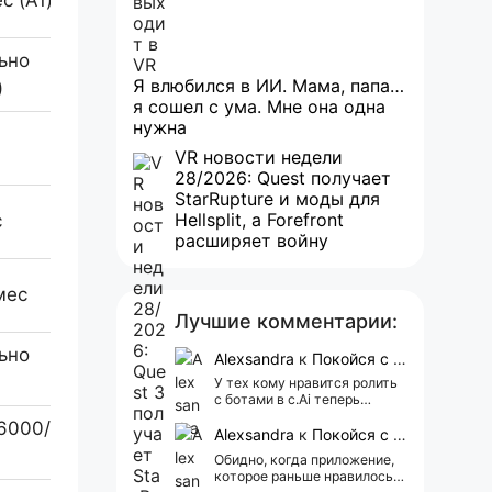
с (A1)
AutoML, NLQ, REST API
ьно
LookML, BigQuery, White Label
Я влюбился в ИИ. Мама, папа…
)
SDK
я сошел с ума. Мне она одна
нужна
ElastiCube, API, NLQ
VR новости недели
28/2026: Quest получает
StarRupture и моды для
Hellsplit, а Forefront
с
Insight Advisor, Nebula.js
расширяет войну
500+ коннекторов,
мес
визуализация, алерты
Лучшие комментарии:
ьно
Alexsandra
к
Покойся с миром, Character.AI. Тебя убили собственные разработчики
Stories, NLQ, White Label
У тех кому нравится ролить
с ботами в c.Ai теперь
всегда одни и те же мысли
6000/
Notebooks, API, Visual
АААААА 😁 ХВАТИТ 🤯😖😵‍💫
Alexsandra
к
Покойся с миром, Character.AI. Тебя убили собственные разработчики
Explorer
Обидно, когда приложение,
которое раньше нравилось, а