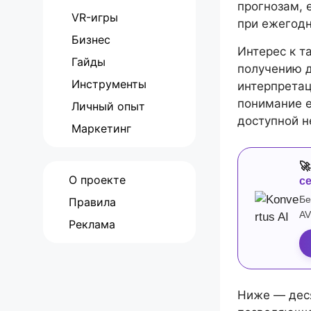
прогнозам, 
VR-игры
при ежегодн
Бизнес
Интерес к т
Гайды
получению 
Инструменты
интерпретац
понимание е
Личный опыт
доступной н
Маркетинг

О проекте
с
Бе
Правила
AV
Реклама
Ниже — дес