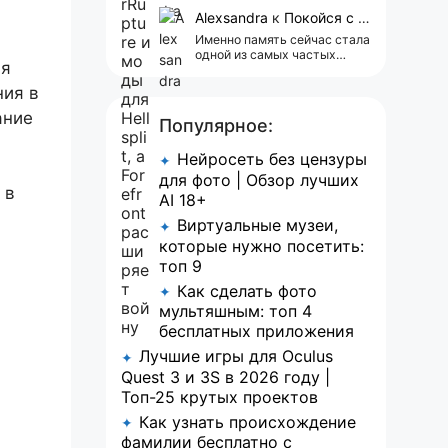
сейчас всплывает одна
реклама 😢
Alexsandra
к
Покойся с миром, Character.AI. Тебя убили собственные разработчики
Именно память сейчас стала
одной из самых частых
ая
претензий к Character.AI.
Очень хочется верить, что её
ния в
всё-таки улучшат, потому
что…
ание
Популярное:
Нейросеть без цензуры
✦
для фото | Обзор лучших
 в
AI 18+
Виртуальные музеи,
✦
которые нужно посетить:
топ 9
Как сделать фото
✦
мультяшным: топ 4
бесплатных приложения
Лучшие игры для Oculus
✦
Quest 3 и 3S в 2026 году |
Топ-25 крутых проектов
Как узнать происхождение
✦
фамилии бесплатно с