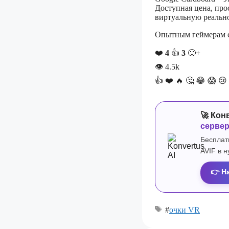
Доступная цена, про
виртуальную реально
Опытным геймерам с
❤️
4
👍
3
🙂+
👁
4.5k
👍
❤️
🔥
🤔
😂
😱
😢
🚀 Кон
серве
Бесплат
AVIF в 
👉 Н
#
очки VR