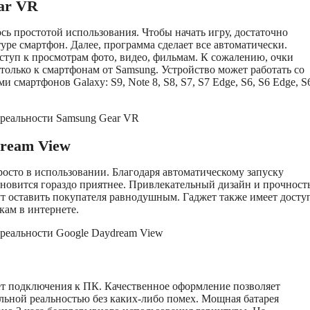
ar VR
сь простотой использования. Чтобы начать игру, достаточно
уре смартфон. Далее, программа сделает все автоматически.
ступ к просмотрам фото, видео, фильмам. К сожалению, очки
только к смартфонам от Samsung. Устройство может работать со
смартфонов Galaxy: S9, Note 8, S8, S7, S7 Edge, S6, S6 Edge, S
dream View
росто в использовании. Благодаря автоматическому запуску
ановится гораздо приятнее. Привлекательный дизайн и прочност
т оставить покупателя равнодушным. Гаджет также имеет досту
ам в интернете.
ет подключения к ПК. Качественное оформление позволяет
льной реальностью без каких-либо помех. Мощная батарея