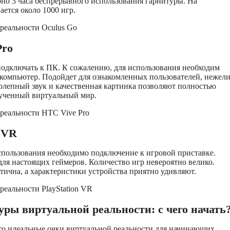
но 3 часа беспрерывного использования гарнитуры. На
ается около 1000 игр.
Pro
подключать к ПК. К сожалению, для использования необходим
компьютер. Подойдет для ознакомленных пользователей, нежел
олепный звук и качественная картинка позволяют полностью
ученный виртуальный мир.
n VR
спользования необходимо подключение к игровой приставке.
ля настоящих геймеров. Количество игр невероятно велико.
тична, а характеристики устройства приятно удивляют.
ры виртуальной реальности: с чего начать
это идеальные очки виртуальной реальности для начинающих.