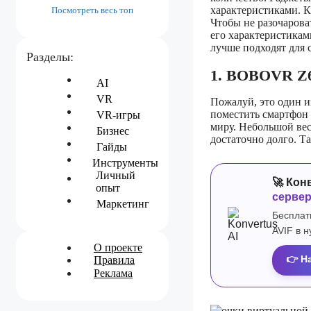
характеристиками. К
Посмотреть весь топ
Чтобы не разочарова
его характеристикам
лучше подходят для 
Разделы:
1. BOBOVR Z
AI
VR
Пожалуй, это один и
поместить смартфон 
VR-игры
миру. Небольшой вес
Бизнес
достаточно долго. Т
Гайды
Инструменты
Личный
🚀 Кон
опыт
серве
Маркетинг
Бесплат
AVIF в 
О проекте
👉 Н
Правила
Реклама