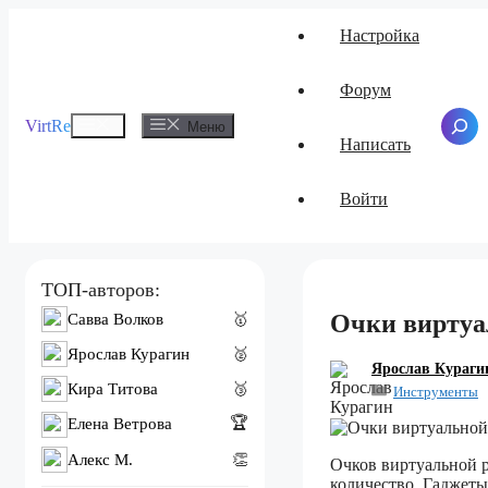
Перейти
Настройка
к
содержимому
Форум
Меню
VirtRe
Поиск
Меню
Написать
Войти
ТОП-авторов:
Очки виртуа
Савва Волков
🥇
Ярослав Курагин
🥈
Ярослав Кураги
Кира Титова
🥉
Инструменты
🏆
Елена Ветрова
Алекс M.
👏
Очков виртуальной р
количество. Гаджеты