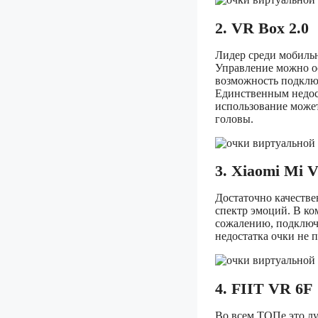
2. VR Box 2.0
Лидер среди мобильн
Управление можно о
возможность подключ
Единственным недос
использование может
головы.
3. Xiaomi Mi 
Достаточно качестве
спектр эмоций. В к
сожалению, подключа
недостатка очки не 
4. FIIT VR 6F
Во всем ТОПе это лу