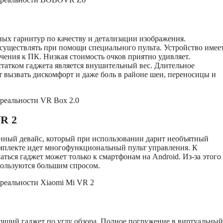
ых гарнитур по качеству и детализации изображения.
существлять при помощи специального пульта. Устройство имее
ения к ПК. Низкая стоимость очков приятно удивляет.
татком гаджета является внушительный вес. Длительное
 вызвать дискомфорт и даже боль в районе шеи, переносицы и
VR 2
нный девайс, который при использовании дарит необъятный
омплекте идет многофункциональный пульт управления. К
ться гаджет может только к смартфонам на Android. Из-за этого
пользуются большим спросом.
чший гаджет по углу обзора. Полное погружение в виртуальный