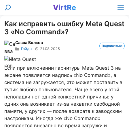
Перейти
VirtRe
Поиск
к
Ме
содержимому
Как исправить ошибку Meta Quest
3 «No Command»?
Савва Волков
Подписаться
Гайды
21.08.2025
Если при включении гарнитуры Meta Quest 3 на
экране появляется надпись «No Command», а
система не загружается, это может поставить в
тупик любого пользователя. Чаще всего у этой
неполадки нет одной конкретной причины: у
одних она возникает из-за нехватки свободной
памяти, у других — после возврата к заводским
настройкам. Иногда же «No Command»
появляется внезапно во время загрузки и