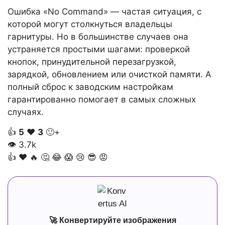
Ошибка «No Command» — частая ситуация, с
которой могут столкнуться владельцы
гарнитуры. Но в большинстве случаев она
устраняется простыми шагами: проверкой
кнопок, принудительной перезагрузкой,
зарядкой, обновлением или очисткой памяти. А
полный сброс к заводским настройкам
гарантированно помогает в самых сложных
случаях.
👍
5
❤️
3
🙂+
👁
3.7k
👍
❤️
🔥
🤔
😂
😱
😢
😎
😡
🚀 Конвертируйте изображения