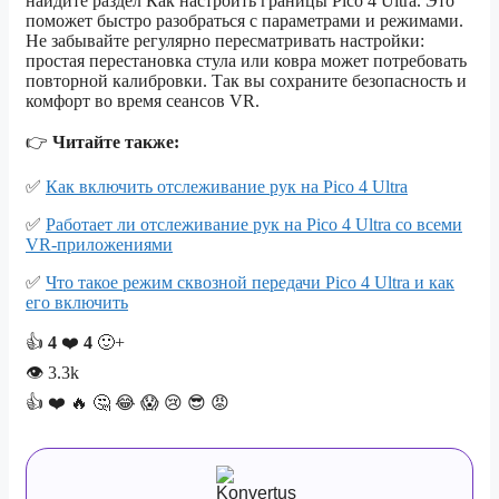
найдите раздел Как настроить границы Pico 4 Ultra. Это
поможет быстро разобраться с параметрами и режимами.
Не забывайте регулярно пересматривать настройки:
простая перестановка стула или ковра может потребовать
повторной калибровки. Так вы сохраните безопасность и
комфорт во время сеансов VR.
👉
Читайте также:
✅
Как включить отслеживание рук на Pico 4 Ultra
✅
Работает ли отслеживание рук на Pico 4 Ultra со всеми
VR-приложениями
✅
Что такое режим сквозной передачи Pico 4 Ultra и как
его включить
👍
4
❤️
4
🙂+
👁
3.3k
👍
❤️
🔥
🤔
😂
😱
😢
😎
😡