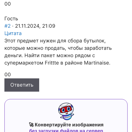
Голосуйте
Голосуйте
0
0
-
-
палец
палец
Гость
вниз.
вверх.
#2
· 21.11.2024, 21:09
Цитата
Этот предмет нужен для сбора бутылок,
которые можно продать, чтобы заработать
деньги. Найти пакет можно рядом с
супермаркетом Frittte в районе Martinaise.
Голосуйте
Голосуйте
0
0
-
-
Ответить
палец
палец
вниз.
вверх.
🚀 Конвертируйте изображения
без загрузки файлов на сервер