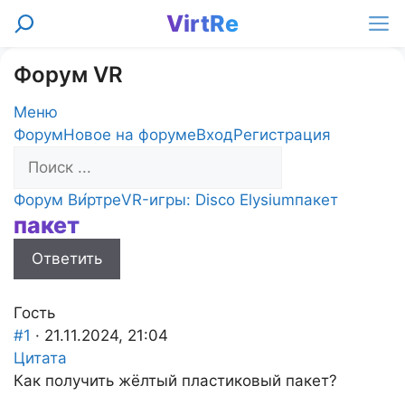
Перейти
VirtRe
Поиск
к
Ме
содержимому
Форум VR
Меню
Навигация
Форум
Новое на форуме
Вход
Регистрация
Форума
Форум
Форум Ви́ртре
VR-игры: Disco Elysium
пакет
пакет
breadcrumbs
-
Ответить
Вы
здесь:
Гость
#1
· 21.11.2024, 21:04
Цитата
Как получить жёлтый пластиковый пакет?