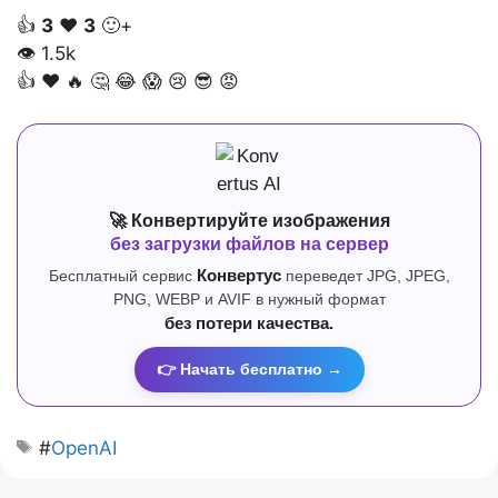
👍
3
❤️
3
🙂+
👁
1.5k
👍
❤️
🔥
🤔
😂
😱
😢
😎
😡
🚀 Конвертируйте изображения
без загрузки файлов на сервер
Бесплатный сервис
Конвертус
переведет JPG, JPEG,
PNG, WEBP и AVIF в нужный формат
без потери качества.
👉 Начать бесплатно →
#
OpenAI