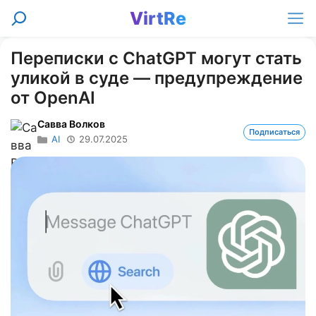
Перейти
VirtRe
Поиск
к
Ме
содержимому
Переписки с ChatGPT могут стать
уликой в суде — предупреждение
от OpenAI
Савва Волков
Подписаться
AI
29.07.2025