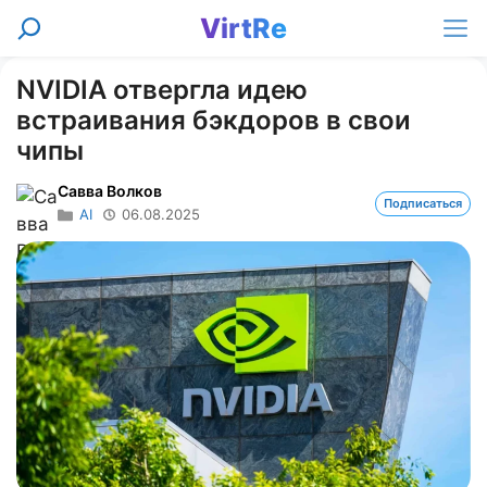
Перейти
VirtRe
Поиск
к
Ме
содержимому
NVIDIA отвергла идею
встраивания бэкдоров в свои
чипы
Савва Волков
Подписаться
AI
06.08.2025