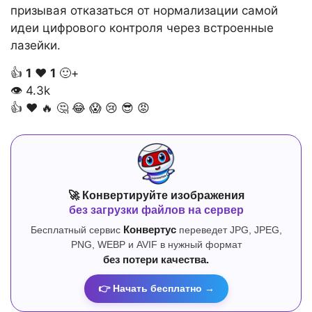
призывая отказаться от нормализации самой
идеи цифрового контроля через встроенные
лазейки.
👍
1
❤️
1
🙂+
👁
4.3k
👍
❤️
🔥
🤔
😂
😱
😢
😎
😡
🚀 Конвертируйте изображения
без загрузки файлов на сервер
Бесплатный сервис
Конвертус
переведет JPG, JPEG,
PNG, WEBP и AVIF в нужный формат
без потери качества.
👉 Начать бесплатно →