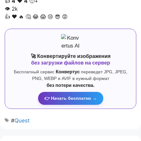
👍
4
❤️
4
🙂+
👁
2k
👍
❤️
🔥
🤔
😂
😱
😢
😎
😡
🚀 Конвертируйте изображения
без загрузки файлов на сервер
Бесплатный сервис
Конвертус
переведет JPG, JPEG,
PNG, WEBP и AVIF в нужный формат
без потери качества.
👉 Начать бесплатно →
#
Quest