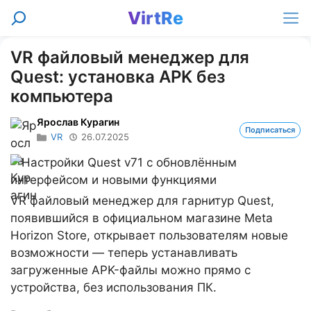
Перейти
VirtRe
Поиск
к
Ме
содержимому
VR файловый менеджер для
Quest: установка APK без
компьютера
Ярослав Курагин
Подписаться
VR
26.07.2025
VR файловый менеджер для гарнитур Quest,
появившийся в официальном магазине Meta
Horizon Store, открывает пользователям новые
возможности — теперь устанавливать
загруженные APK-файлы можно прямо с
устройства, без использования ПК.