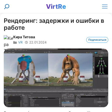
Перейти
VirtRe
Поиск
к
Ме
содержимому
Рендеринг: задержки и ошибки в
работе
Кира Титова
Подписаться
VR
22.01.2024