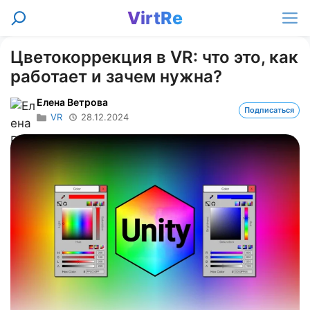
Перейти
VirtRe
Поиск
к
Ме
содержимому
Цветокоррекция в VR: что это, как
работает и зачем нужна?
Елена Ветрова
Подписаться
VR
28.12.2024