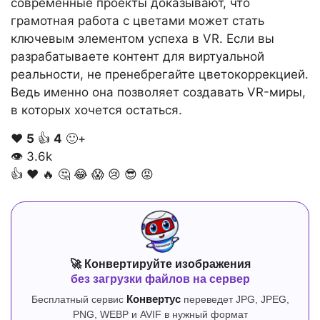
современные проекты доказывают, что
грамотная работа с цветами может стать
ключевым элементом успеха в VR. Если вы
разрабатываете контент для виртуальной
реальности, не пренебрегайте цветокоррекцией.
Ведь именно она позволяет создавать VR-миры,
в которых хочется остаться.
❤️
5
👍
4
🙂+
👁
3.6k
👍
❤️
🔥
🤔
😂
😱
😢
😎
😡
🚀 Конвертируйте изображения
без загрузки файлов на сервер
Бесплатный сервис
Конвертус
переведет JPG, JPEG,
PNG, WEBP и AVIF в нужный формат