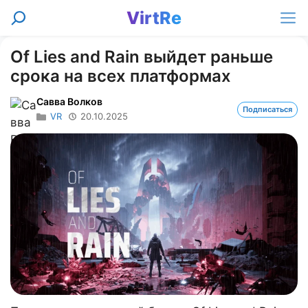
Перейти
VirtRe
Поиск
к
Ме
содержимому
Of Lies and Rain выйдет раньше
срока на всех платформах
Савва Волков
Подписаться
VR
20.10.2025