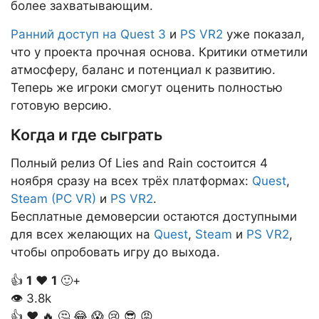
более захватывающим.
Ранний доступ на Quest 3
и
PS VR2
уже показал,
что у проекта прочная основа. Критики отметили
атмосферу, баланс и потенциал к развитию.
Теперь же игроки смогут оценить полностью
готовую версию.
Когда и где сыграть
Полный релиз Of Lies and Rain состоится 4
ноября сразу на всех трёх платформах:
Quest
,
Steam (PC VR)
и
PS VR2
.
Бесплатные демоверсии остаются доступными
для всех желающих на
Quest
,
Steam
и
PS VR2
,
чтобы опробовать игру до выхода.
👍
1
❤️
1
🙂+
👁
3.8k
👍
❤️
🔥
🤔
😂
😱
😢
😎
😡