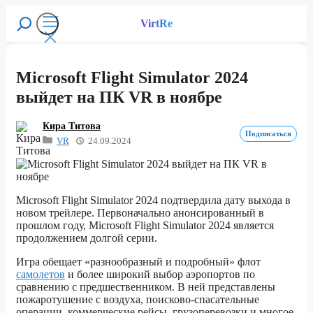
Перейти
к
VirtRe
Поиск
содержимому
Меню
Microsoft Flight Simulator 2024
выйдет на ПК VR в ноябре
Кира Титова
Подписаться
VR
24.09.2024
Microsoft Flight Simulator 2024 подтвердила дату выхода в
новом трейлере. Первоначально анонсированный в
прошлом году, Microsoft Flight Simulator 2024 является
продолжением долгой серии.
Игра обещает «разнообразный и подробный» флот
самолетов
и более широкий выбор аэропортов по
сравнению с предшественником. В ней представлены
пожаротушение с воздуха, поисково-спасательные
операции, коммерческие рейсы, грузоперевозки и многое