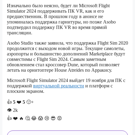
Изначально было неясно, будет ли Microsoft Flight
Simulator 2024 поддерживать ПК VR, как и его
предшественник. В прошлом году в анонсе не
упоминалась поддержка гарнитуры, но позже Asobo
подтвердил поддержку ПК VR во время прямой
трансляции.
Asobo Studio также заявила, что поддержка Flight Sim 2020
продолжится с выходом новой игры. Текущие самолеты,
аэропорты и большинство дополнений Marketplace будут
совместимы с Flight Sim 2024. Самым заметным
обновлением стал кроссовер Dune, который позволяет
летать на орнитоптере House Atreides по Арракису.
Microsoft Flight Simulator 2024 выйдет 19 ноября для ПК с
поддержкой
виртуальной реальности
и платформ с
плоским экраном.
👍
5
❤️
5
🙂+
👁
2k
👍
❤️
🔥
🤔
😂
😱
😢
😎
😡