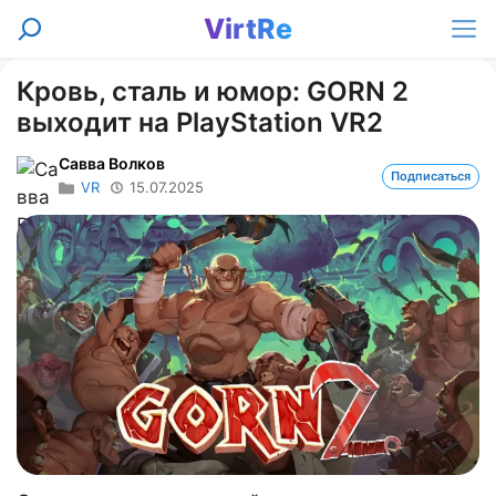
Перейти
VirtRe
Поиск
к
Ме
содержимому
Кровь, сталь и юмор: GORN 2
выходит на PlayStation VR2
Савва Волков
Подписаться
VR
15.07.2025