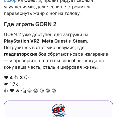
обзор
на Quest 3, проект радует своими
улучшениями, даже если не стремится
перевернуть жанр с ног на голову.
Где играть GORN 2
GORN 2 уже доступен для загрузки на
PlayStation VR2
,
Meta Quest
и
Steam
.
Погрузитесь в этот мир безумия, где
гладиаторские бои
обретают новое измерение
— и проверьте, на что вы способны, когда на
кону ваша честь, сталь и цифровая жизнь.
❤️
4
👍
3
🙂+
👁
1.7k
👍
❤️
🔥
🤔
😂
😱
😢
😎
😡