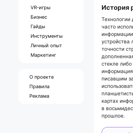
История 
VR-игры
Бизнес
Технологии 
Гайды
часто испол
информации 
Инструменты
устройства 
Личный опыт
точности ст
Маркетинг
дополненная
стекле либо
информация,
О проекте
писавшим з
использоват
Правила
планшетисты
Реклама
картах инфо
в восьмидес
прошлое.