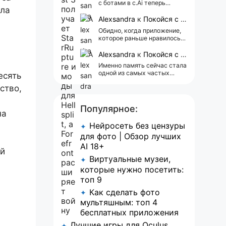
с ботами в c.Ai теперь
ела
всегда одни и те же мысли
АААААА 😁 ХВАТИТ 🤯😖😵‍💫
Alexsandra
к
Покойся с миром, Character.AI. Тебя убили собственные разработчики
Обидно, когда приложение,
которое раньше нравилось, а
сейчас всплывает одна
реклама 😢
Alexsandra
к
Покойся с миром, Character.AI. Тебя убили собственные разработчики
Именно память сейчас стала
одной из самых частых
есять
претензий к Character.AI.
ство,
Очень хочется верить, что её
всё-таки улучшат, потому
что…
Популярное:
на
Нейросеть без цензуры
✦
для фото | Обзор лучших
AI 18+
ый
Виртуальные музеи,
✦
которые нужно посетить:
топ 9
Как сделать фото
✦
мультяшным: топ 4
бесплатных приложения
Лучшие игры для Oculus
✦