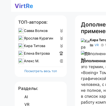
Перейти
VirtRe
к
содержимому
ТОП-авторов:
Дополнен
примене
Савва Волков
🥇
Ярослав Курагин
🥈
Кира Тит
VR
Кира Титова
🥉
Елена Ветрова
🏆
Дополненна
Алекс M.
👏
это термин,
Посмотреть весь топ
«Boeing» Т
графической
человека, с
Разделы:
не полное, 
в список ха
AI
работу комп
VR