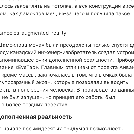
шлось закреплять на потолке, а вся конструкция вис
ом, как дамоклов меч, из-за чего и получила такое
амоклова меча» были преодолены только спустя д
 году канадский инженер-изобретатель создал устрой
апоминавшее очки дополненной реальности. Прибор
вание «EyeTap». Главным отличием от проекта Айва
 кроме массы, заключалась в том, что в очках была
лупрозрачный экран, которые позволяли выводить
кты в поле зрения человека. В производство данн
и не был запущен, но принцип его работы был
 в более поздних проектах.
дополненная реальность
в начале восьмидесятых придумал возможность