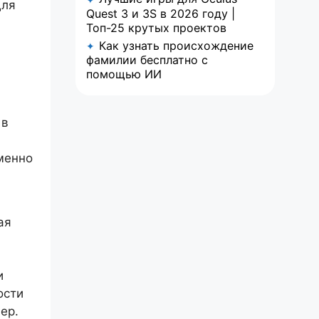
для
Quest 3 и 3S в 2026 году |
Топ-25 крутых проектов
Как узнать происхождение
✦
фамилии бесплатно с
помощью ИИ
 в
менно
ая
и
ости
ер.