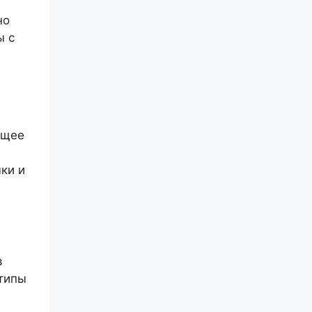
но
ы с
ящее
ки и
в
типы