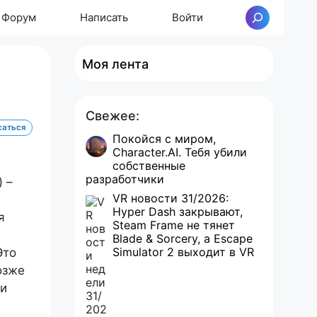
Форум
Написать
Войти
Поиск
Моя лента
Свежее:
саться
Покойся с миром,
Character.AI. Тебя убили
собственные
разработчики
) –
VR новости 31/2026:
Hyper Dash закрывают,
я
Steam Frame не тянет
Blade & Sorcery, а Escape
Simulator 2 выходит в VR
Это
озже
ли