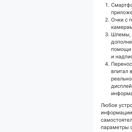
Смартфо
прилож
Очки с 
камерам
Шлемы, 
дополне
помощи 
и надпи
Перенос
впитал 
реально
дисплей
информа
Любое устро
информации 
самостоятел
параметры о