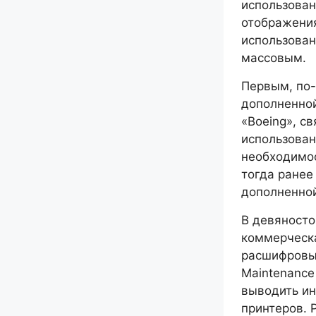
использован
отображени
использован
массовым.
Первым, по
дополненно
«Boeing», с
использован
необходимос
тогда ранее
дополненной
В девяносто
коммерческа
расшифровыв
Maintenance
выводить ин
принтеров. 