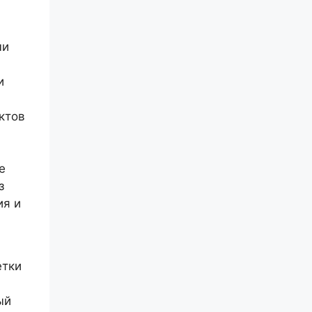
ми
и
ктов
е
з
ия и
етки
ый