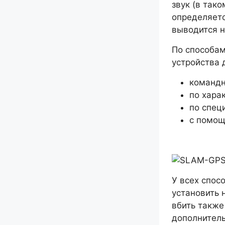
звук (в так
определяетс
выводится 
По способа
устройства 
командн
по хара
по спец
с помощ
У всех спос
установить 
вбить такж
дополнитель