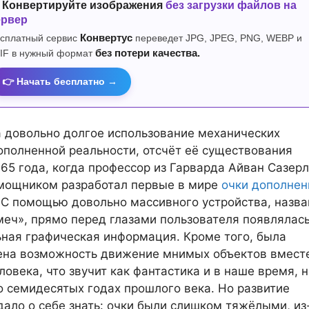
 Конвертируйте изображения
без загрузки файлов на
ервер
сплатный сервис
Конвертус
переведет JPG, JPEG, PNG, WEBP и
IF в нужный формат
без потери качества.
👉 Начать бесплатно →
 довольно долгое использование механических
ополненной реальности, отсчёт её существования
965 года, когда профессор из Гарварда Айван Сазер
омощником разработал первые в мире
очки дополнен
. С помощью довольно массивного устройства, назв
еч», прямо перед глазами пользователя появлялас
ная графическая информация. Кроме того, была
ена возможность движение мнимых объектов вместе
ловека, что звучит как фантастика и в наше время, 
о семидесятых годах прошлого века. Но развитие
дало о себе знать: очки были слишком тяжёлыми, из