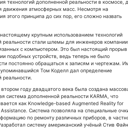
ия технологий дополненной реальности в космосе, 
я движения атмосферных масс. Несмотря на
ия этого принципа до сих пор, его сложно назвать
-настоящему крупным использованием технологий
й реальности стали шлемы для инженеров компании
вязанных с компьютером. Это был настоящий прорыв
ии подобных устройств, ведь теперь не было
ти постоянно обращаться к записям и чертежам. И
 упоминавшийся Том Коделл дал определение
 реальности.
 втором году двадцатого века была создана массов
я система дополненной реальности KARMA, что
ается как Knowledge-based Augmented Reality for
 Assistance. Система позволяла на специальные очк
формацию по ремонту различных приборов, в частн
Разработал систему американский учёный Стив Файн