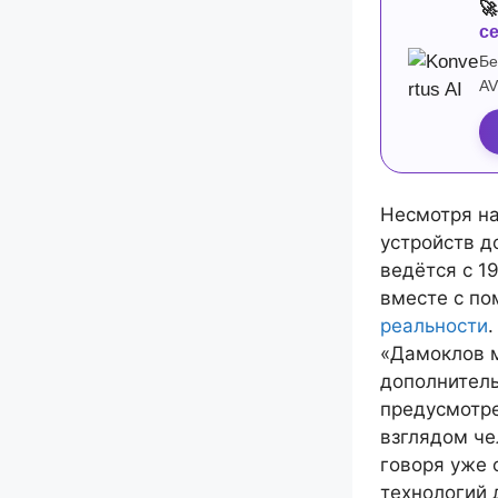

с
Бе
AV
Несмотря на
устройств д
ведётся с 1
вместе с п
реальности
«Дамоклов м
дополнитель
предусмотр
взглядом че
говоря уже 
технологий 