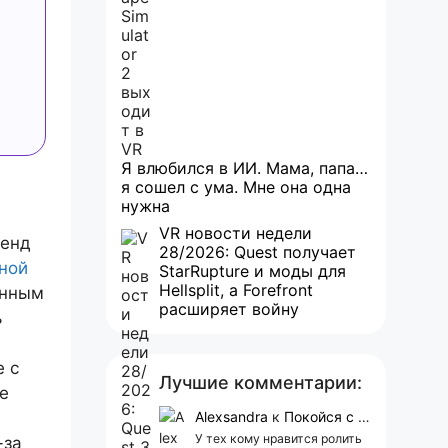
Я влюбился в ИИ. Мама, папа…
я сошел с ума. Мне она одна
нужна
VR новости недели
ленд
28/2026: Quest получает
ной
StarRupture и моды для
Hellsplit, а Forefront
анным
расширяет войну
ь
 с
Лучшие комментарии:
не
Alexsandra
к
Покойся с миром, Character.AI. Тебя убили собственные разработчики
У тех кому нравится ролить
-за