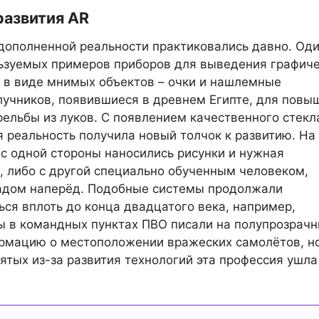
развития AR
дополненной реальности практиковались давно. Оди
ьзуемых примеров приборов для выведения графич
в виде мнимых объектов – очки и нашлемные
лучников, появившиеся в древнем Египте, для повы
рельбы из луков. С появлением качественного стекл
 реальность получила новый толчок к развитию. На
 с одной стороны наносились рисунки и нужная
 либо с другой специально обученным человеком,
адом наперёд. Подобные системы продолжали
ься вплоть до конца двадцатого века, например,
 в командных пунктах ПВО писали на полупрозрач
рмацию о местоположении вражеских самолётов, н
ятых из-за развития технологий эта профессия ушла