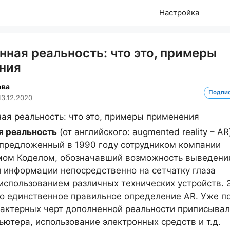
Настройка
ная реальность: что это, примеры
ния
ова
Подпи
13.12.2020
я реальность
(от английского: augmented reality – AR
 предложенный в 1990 году сотрудником компании
омом Коделом, обозначавший возможность выведени
 информации непосредственно на сетчатку глаза
 использованием различных технических устройств. 
но единственное правильное определение AR. Уже п
рактерных черт дополненной реальности приписыва
ьютера, использование электронных средств и т.д.