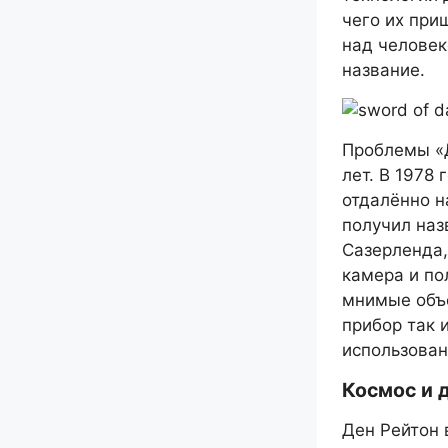
чего их при
над человек
название.
Проблемы «Д
лет. В 1978
отдалённо н
получил наз
Сазерленда,
камера и по
мнимые объе
прибор так 
использован
Космос и 
Ден Рейтон 