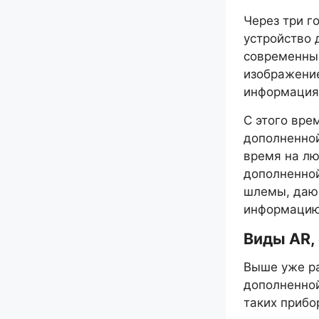
Через три г
устройство 
современны
изображение
информация
С этого вре
дополненной
время на л
дополненной
шлемы, даю
информацию
Виды AR,
Выше уже ра
дополненной
таких прибо