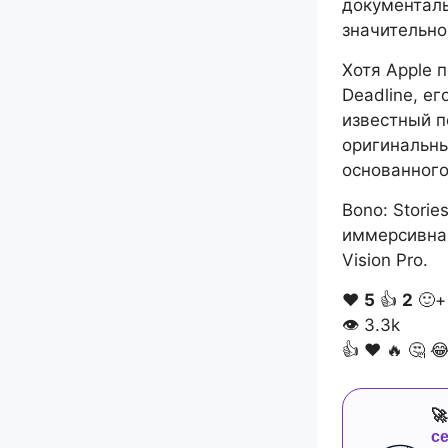
документаль
значительно
Хотя Apple 
Deadline, е
известный п
оригинальн
основанного
Bono: Storie
иммерсивная
Vision Pro.
❤️
5
👍
2
🙂+
👁
3.3k
👍
❤️
🔥
🤔


с