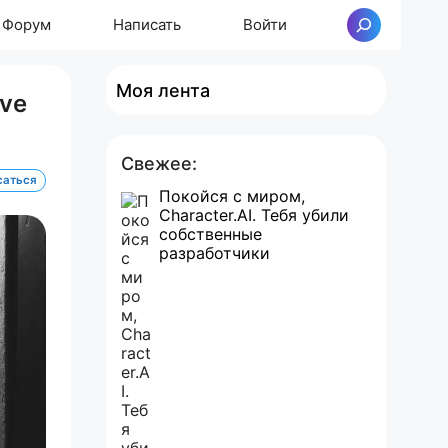
Форум
Написать
Войти
Поиск
Моя лента
ive
Свежее:
саться
Покойся с миром,
Character.AI. Тебя убили
собственные
разработчики