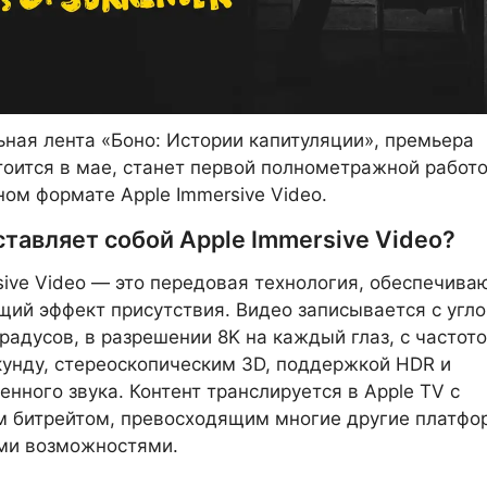
ная лента «Боно: Истории капитуляции», премьера
тоится в мае, станет первой полнометражной работо
ом формате Apple Immersive Video.
тавляет собой Apple Immersive Video?
sive Video — это передовая технология, обеспечив
ий эффект присутствия. Видео записывается с угл
градусов, в разрешении 8K на каждый глаз, с частот
кунду, стереоскопическим 3D, поддержкой HDR и
енного звука. Контент транслируется в Apple TV с
 битрейтом, превосходящим многие другие платфо
ми возможностями.