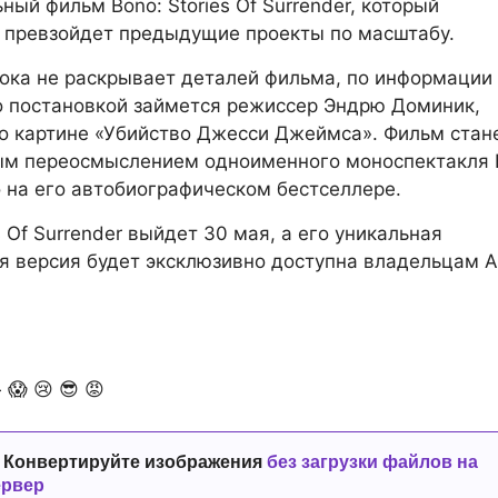
ный фильм Bono: Stories Of Surrender, который
 превзойдет предыдущие проекты по масштабу.
пока не раскрывает деталей фильма, по информации
го постановкой займется режиссер Эндрю Доминик,
о картине «Убийство Джесси Джеймса». Фильм стан
ым переосмыслением одноименного моноспектакля 
 на его автобиографическом бестселлере.
s Of Surrender выйдет 30 мая, а его уникальная
 версия будет эксклюзивно доступна владельцам A

😱
😢
😎
😡
 Конвертируйте изображения
без загрузки файлов на
ервер