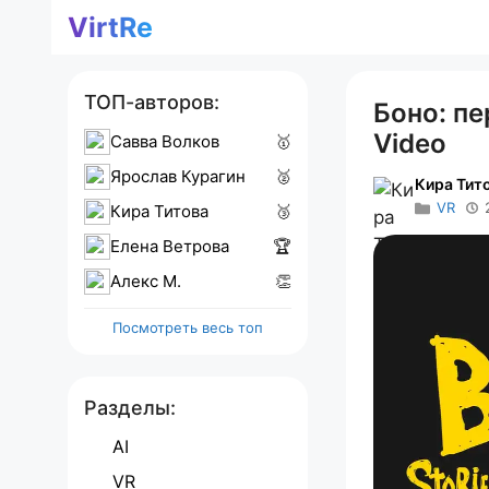
Перейти
VirtRe
к
содержимому
ТОП-авторов:
Боно: пе
Video
Савва Волков
🥇
Ярослав Курагин
🥈
Кира Тит
VR
Кира Титова
🥉
Елена Ветрова
🏆
Алекс M.
👏
Посмотреть весь топ
Разделы:
AI
VR