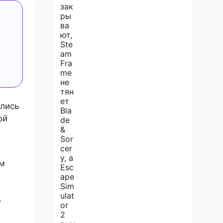
лись
ой
ьм
e