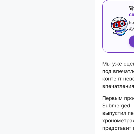

с
Бе
AV
Мы уже оцен
под впечатл
контент нев
впечатлениям
Первым про
Submerged, 
выпустил пе
хронометраж
представит