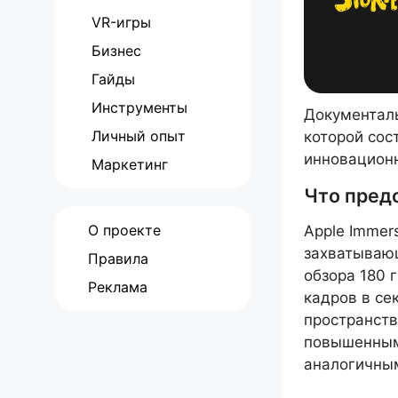
VR-игры
Бизнес
Гайды
Инструменты
Документаль
Личный опыт
которой сос
инновационн
Маркетинг
Что предс
О проекте
Apple Immer
захватывающ
Правила
обзора 180 
Реклама
кадров в се
пространств
повышенным
аналогичны