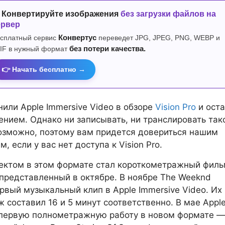
 Конвертируйте изображения
без загрузки файлов на
ервер
сплатный сервис
Конвертус
переведет JPG, JPEG, PNG, WEBP и
IF в нужный формат
без потери качества.
👉 Начать бесплатно →
или Apple Immersive Video в обзоре
Vision Pro
и оста
ением. Однако ни записывать, ни транслировать так
озможно, поэтому вам придется довериться нашим
, если у вас нет доступа к Vision Pro.
ектом в этом формате стал короткометражный фил
представленный в октябре. В ноябре The Weeknd
рвый музыкальный клип в Apple Immersive Video. Их
 составил 16 и 5 минут соответственно. В мае Appl
 первую полнометражную работу в новом формате —