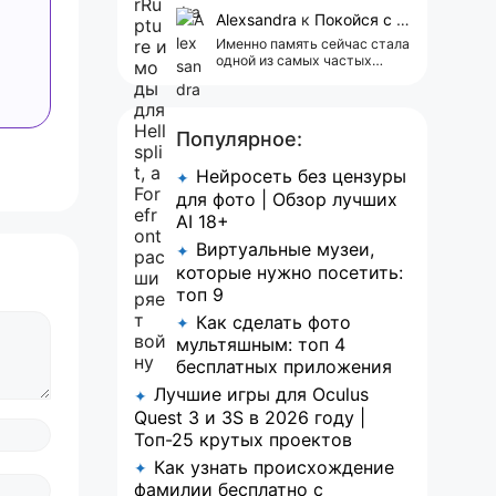
сейчас всплывает одна
реклама 😢
Alexsandra
к
Покойся с миром, Character.AI. Тебя убили собственные разработчики
Именно память сейчас стала
одной из самых частых
претензий к Character.AI.
Очень хочется верить, что её
всё-таки улучшат, потому
что…
Популярное:
Нейросеть без цензуры
✦
для фото | Обзор лучших
AI 18+
Виртуальные музеи,
✦
которые нужно посетить:
топ 9
Как сделать фото
✦
мультяшным: топ 4
бесплатных приложения
Лучшие игры для Oculus
✦
Quest 3 и 3S в 2026 году |
Топ-25 крутых проектов
Как узнать происхождение
✦
фамилии бесплатно с