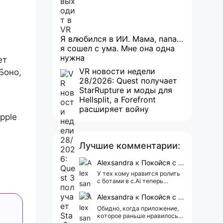
Я влюбился в ИИ. Мама, папа…
я сошел с ума. Мне она одна
нужна
ет
VR новости недели
Боно,
28/2026: Quest получает
StarRupture и моды для
Hellsplit, а Forefront
расширяет войну
pple
Лучшие комментарии:
Alexsandra
к
Покойся с миром, Character.AI. Тебя убили собственные разработчики
У тех кому нравится ролить
с ботами в c.Ai теперь
всегда одни и те же мысли
АААААА 😁 ХВАТИТ 🤯😖😵‍💫
Alexsandra
к
Покойся с миром, Character.AI. Тебя убили собственные разработчики
Обидно, когда приложение,
которое раньше нравилось, а