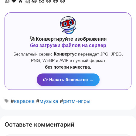
👍
❤️
🔥
🤔
😂
😱
😢
😎
😡
🚀 Конвертируйте изображения
без загрузки файлов на сервер
Бесплатный сервис
Конвертус
переведет JPG, JPEG,
PNG, WEBP и AVIF в нужный формат
без потери качества.
👉 Начать бесплатно →
#
караоке
#
музыка
#
ритм-игры
Оставьте комментарий