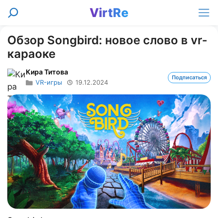
Перейти
VirtRe
Поиск
к
Ме
содержимому
Обзор Songbird: новое слово в vr-
караоке
Кира Титова
Подписаться
VR-игры
19.12.2024