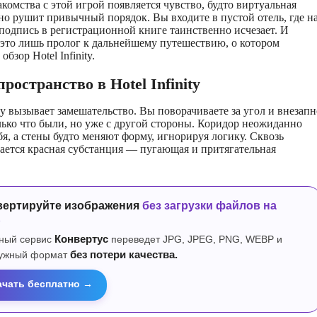
комства с этой игрой появляется чувство, будто виртуальная
но рушит привычный порядок. Вы входите в пустой отель, где н
а подпись в регистрационной книге таинственно исчезает. И
ё это лишь пролог к дальнейшему путешествию, о котором
бзор Hotel Infinity.
ространство в Hotel Infinity
зу вызывает замешательство. Вы поворачиваете за угол и внезапн
олько что были, но уже с другой стороны. Коридор неожиданно
бя, а стены будто меняют форму, игнорируя логику. Сквозь
ается красная субстанция — пугающая и притягательная
вертируйте изображения
без загрузки файлов на
р
ный сервис
Конвертус
переведет JPG, JPEG, PNG, WEBP и
нужный формат
без потери качества.
ачать бесплатно →