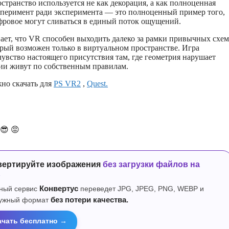
остранство используется не как декорация, а как полноценная
сперимент ради эксперимента — это полноценный пример того,
фровое могут сливаться в единый поток ощущений.
ывает, что VR способен выходить далеко за рамки привычных схем
орый возможен только в виртуальном пространстве. Игра
чувство настоящего присутствия там, где геометрия нарушает
ции живут по собственным правилам.
ожно скачать для
PS VR2
,
Quest.
😎
😡
вертируйте изображения
без загрузки файлов на
р
ный сервис
Конвертус
переведет JPG, JPEG, PNG, WEBP и
нужный формат
без потери качества.
ачать бесплатно →