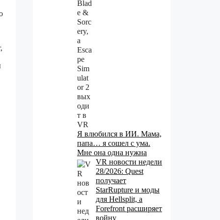
о
,
ы
Я влюбился в ИИ. Мама,
папа… я сошел с ума.
Мне она одна нужна
VR новости недели
28/2026: Quest
получает
StarRupture и моды
для Hellsplit, а
Forefront расширяет
войну