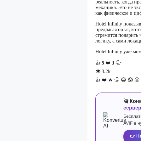
реальность, когда пр
механика. Это не эк
как физическое и ци
Hotel Infinity показ
предлагая опыт, кот
стремится подарить 
логику, а сами лока
Hotel Infinity уже м
👍
5
❤️
3
🙂+
👁
3.2k
👍
❤️
🔥
🤔
😂
😱
😢
🚀 Кон
серве
Бесплат
AVIF в 
👉 Н