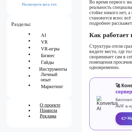
Во время первого зна
Посмотреть весь топ
реальность специаль
стойке никого нет, 
становится ясно: вс
подробнее расскажет о
Разделы:
Как работает п
AI
VR
Структура отеля сра
VR-игры
видите место, где т
Бизнес
сворачивает сам в се
помещения просачив
Гайды
одновременно.
Инструменты
Личный
опыт
🚀 Кон
Маркетинг
серве
Бесплат
О проекте
AVIF в 
Правила
Реклама
👉 Н