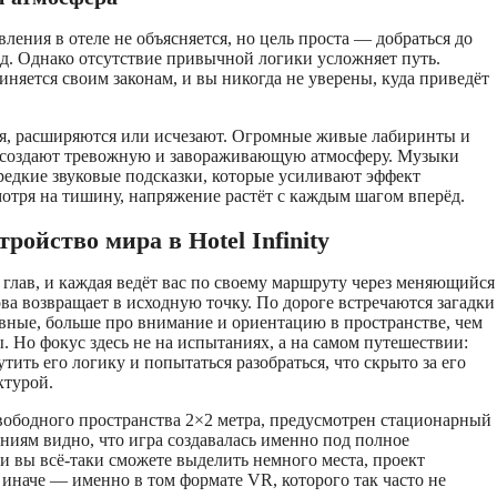
ления в отеле не объясняется, но цель проста — добраться до
д. Однако отсутствие привычной логики усложняет путь.
няется своим законам, и вы никогда не уверены, куда приведёт
, расширяются или исчезают. Огромные живые лабиринты и
 создают тревожную и завораживающую атмосферу. Музыки
редкие звуковые подсказки, которые усиливают эффект
мотря на тишину, напряжение растёт с каждым шагом вперёд.
ройство мира в Hotel Infinity
ь глав, и каждая ведёт вас по своему маршруту через меняющийся
ова возвращает в исходную точку. По дороге встречаются загадки
ные, больше про внимание и ориентацию в пространстве, чем
. Но фокус здесь не на испытаниях, а на самом путешествии:
тить его логику и попытаться разобраться, что скрыто за его
ктурой.
 свободного пространства 2×2 метра, предусмотрен стационарный
иям видно, что игра создавалась именно под полное
и вы всё-таки сможете выделить немного места, проект
 иначе — именно в том формате VR, которого так часто не