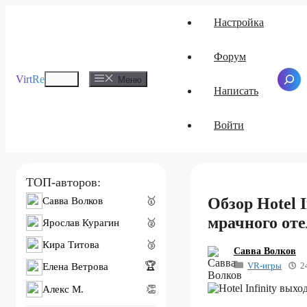
Перейти
Настройка
к
содержимому
Форум
Меню
VirtRe
Поиск
Меню
Написать
Войти
ТОП-авторов:
Обзор Hotel 
Савва Волков
🥇
мрачного оте
Ярослав Курагин
🥈
Кира Титова
🥉
Савва Волков
VR-игры
2
🏆
Елена Ветрова
Алекс M.
👏