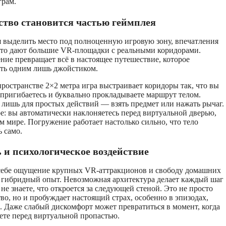
грам.
ство становится частью геймплея
я выделить место под полноценную игровую зону, впечатления
 что дают большие VR-площадки с реальными коридорами.
ие превращает всё в настоящее путешествие, которое
ть одним лишь джойстиком.
ространстве 2×2 метра игра выстраивает коридоры так, что вы
, пригибаетесь и буквально прокладываете маршрут телом.
лишь для простых действий — взять предмет или нажать рычаг.
е: вы автоматически наклоняетесь перед виртуальной дверью,
ом мире. Погружение работает настолько сильно, что тело
ь само.
и психологическое воздействие
 себе ощущение крупных VR-аттракционов и свободу домашних
й гибридный опыт. Невозможная архитектура делает каждый шаг
 знаете, что откроется за следующей стеной. Это не просто
о, но и пробуждает настоящий страх, особенно в эпизодах,
. Даже слабый дискомфорт может превратиться в момент, когда
ете перед виртуальной пропастью.