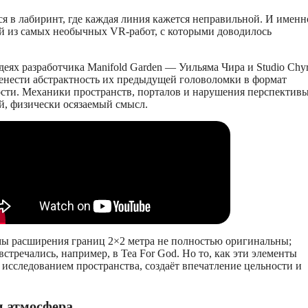
я в лабиринт, где каждая линия кажется неправильной. И именн
ой из самых необычных VR-работ, с которыми доводилось
деях разработчика Manifold Garden — Уильяма Чира и Studio Chyr
енести абстрактность их предыдущей головоломки в формат
сти. Механики пространств, порталов и нарушения перспектив
й, физически осязаемый смысл.
ы расширения границ 2×2 метра не полностью оригинальны;
стречались, например, в Tea For God. Но то, как эти элементы
и исследованием пространства, создаёт впечатление цельности и
и атмосфера