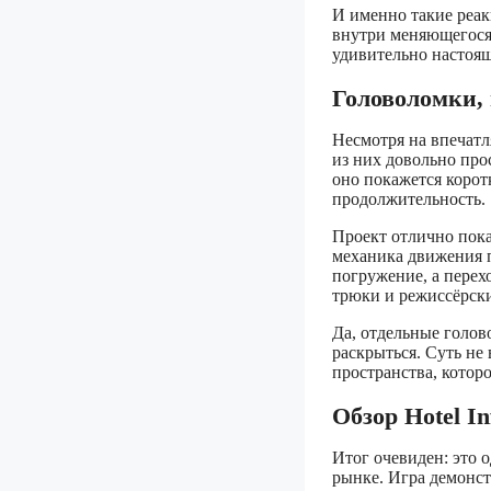
И именно такие реак
внутри меняющегося 
удивительно настоя
Головоломки, 
Несмотря на впечатл
из них довольно про
оно покажется корот
продолжительность.
Проект отлично пока
механика движения п
погружение, а пере
трюки и режиссёрск
Да, отдельные голов
раскрыться. Суть не
пространства, котор
Обзор Hotel In
Итог очевиден: это
рынке. Игра демонст