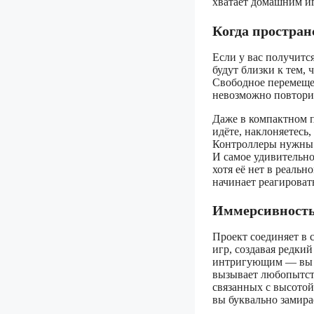
хватает домашним и
Когда простран
Если у вас получитс
будут близки к тем,
Свободное перемещен
невозможно повтори
Даже в компактном п
идёте, наклоняетесь
Контроллеры нужны 
И самое удивительно
хотя её нет в реальн
начинает реагироват
Иммерсивность 
Проект соединяет в
игр, создавая редки
интригующим — вы не
вызывает любопытств
связанных с высотой
вы буквально замира