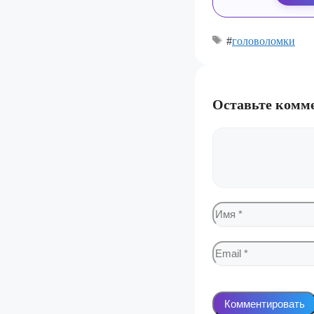
#
головоломки
Оставьте комм
Комментарий
Имя
Email