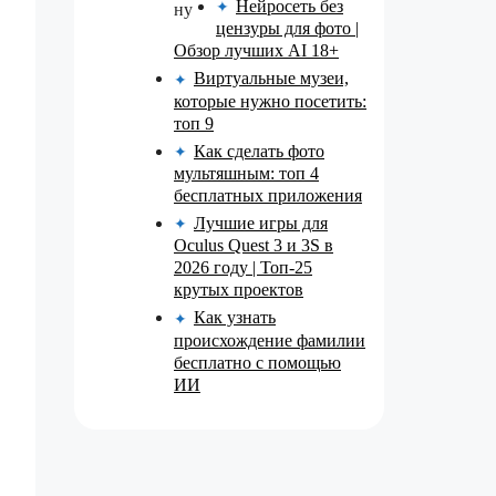
Нейросеть без
✦
цензуры для фото |
Обзор лучших AI 18+
Виртуальные музеи,
✦
которые нужно посетить:
топ 9
Как сделать фото
✦
мультяшным: топ 4
бесплатных приложения
Лучшие игры для
✦
Oculus Quest 3 и 3S в
2026 году | Топ-25
крутых проектов
Как узнать
✦
происхождение фамилии
бесплатно с помощью
ИИ