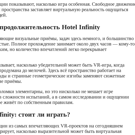
ции показывают, насколько игра особенная. Свободное движени
пространства заставляет виртуальную реальность ощущаться
щей.
продолжительность Hotel Infinity
яющие визуальные приёмы, задач здесь немного, и большинство
стые. Полное прохождение занимает около двух часов — кому-то
ким, но количество впечатлений легко перекрывает
зывает, насколько убедительной может быть VR-игра, когда
родумана до мелочей. Здесь всё пространство работает на
ходы и странные геометрические изгибы заменяют сюжетные
ие приёмы.
оломки элементарны, но это нисколько не мешает игре
 в сложности испытаний, а в самом исследовании и ощущении
ое живёт по собственным правилам.
finity: стоит ли играть?
 один из самых впечатляющих VR-проектов на сегодняшнем
рирует, насколько выразительной может быть виртуальная