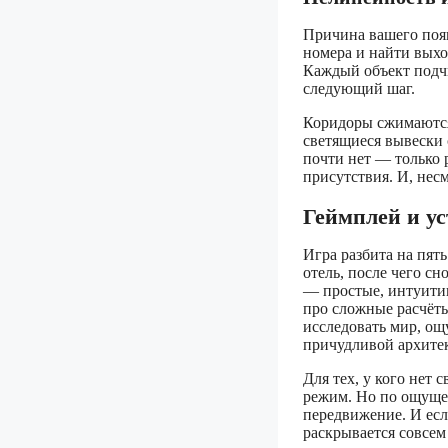
Причина вашего появ
номера и найти выхо
Каждый объект подчи
следующий шаг.
Коридоры сжимаются
светящиеся вывески
почти нет — только 
присутствия. И, нес
Геймплей и уст
Игра разбита на пят
отель, после чего сн
— простые, интуитив
про сложные расчёты
исследовать мир, ощу
причудливой архите
Для тех, у кого нет
режим. Но по ощущен
передвижение. И есл
раскрывается совсем