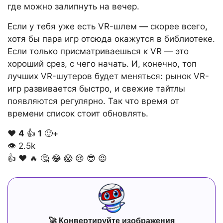
где можно залипнуть на вечер.
Если у тебя уже есть VR-шлем — скорее всего,
хотя бы пара игр отсюда окажутся в библиотеке.
Если только присматриваешься к VR — это
хороший срез, с чего начать. И, конечно, топ
лучших VR-шутеров будет меняться: рынок VR-
игр развивается быстро, и свежие тайтлы
появляются регулярно. Так что время от
времени список стоит обновлять.
❤️
4
👍
1
🙂+
👁
2.5k
👍
❤️
🔥
🤔
😂
😱
😢
😎
😡
🚀 Конвертируйте изображения