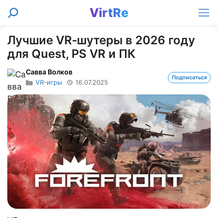
Перейти
VirtRe
Поиск
к
Ме
содержимому
Лучшие VR‑шутеры в 2026 году
для Quest, PS VR и ПК
Савва Волков
Подписаться
VR-игры
16.07.2025